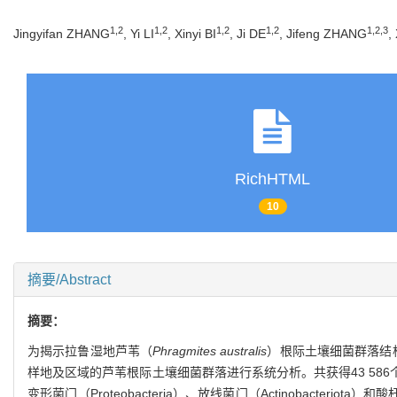
1
,
2
1
,
2
1
,
2
1
,
2
1
,
2
,
3
Jingyifan ZHANG
, Yi LI
, Xinyi BI
, Ji DE
, Jifeng ZHANG
,
RichHTML
10
摘要/Abstract
摘要：
为揭示拉鲁湿地芦苇（
Phragmites australis
）根际土壤细菌群落结
样地及区域的芦苇根际土壤细菌群落进行系统分析。共获得43 586个
变形菌门（Proteobacteria）、放线菌门（Actinobacteriota