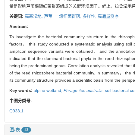
量是影响芦苇根际细菌群落组成的关键环境因子。综上，拉鲁湿地
关键词:
高寒湿地,
芦苇,
土壤细菌群落,
多样性,
高通量测序
Abstract:
To investigate the bacterial community structure in the rhizo
factors， this study conducted a systematic analysis using soi
amplicon sequence variants were obtained， and the annotati
indicated that the dominant bacterial phyla in the reed rhizosp
being the predominant genus. Correlation analysis revealed that th
of the reed rhizosphere bacterial community. In summary， the rhiz
its community structure provides a scientific basis from the pers
Key words:
alpine wetland,
Phragmites australis
,
soil bacterial 
中图分类号:
Q938.1
图/表
13