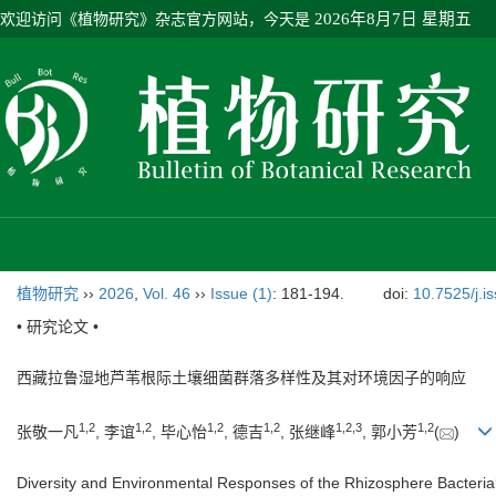
欢迎访问《植物研究》杂志官方网站，今天是
2026年8月7日 星期五
植物研究
››
2026
,
Vol. 46
››
Issue (1)
: 181-194.
doi:
10.7525/j.i
• 研究论文 •
西藏拉鲁湿地芦苇根际土壤细菌群落多样性及其对环境因子的响应
1
,
2
1
,
2
1
,
2
1
,
2
1
,
2
,
3
1
,
2
张敬一凡
, 李谊
, 毕心怡
, 德吉
, 张继峰
, 郭小芳
(
)
Diversity and Environmental Responses of the Rhizosphere Bacteri