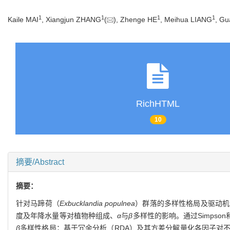
1
1
1
1
Kaile MAI
, Xiangjun ZHANG
(
), Zhenge HE
, Meihua LIANG
, Gu
RichHTML
10
摘要/Abstract
摘要：
针对马蹄荷（
Exbucklandia populnea
）群落的多样性格局及驱动机
度及年降水量等对植物种组成、
α
与
β
多样性的影响。通过Simpson和
β
多样性格局；基于冗余分析（RDA）及其方差分解量化各因子对