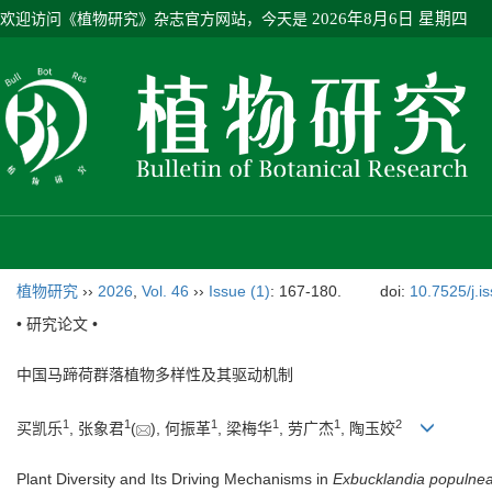
欢迎访问《植物研究》杂志官方网站，今天是
2026年8月6日 星期四
植物研究
››
2026
,
Vol. 46
››
Issue (1)
: 167-180.
doi:
10.7525/j.i
• 研究论文 •
中国马蹄荷群落植物多样性及其驱动机制
1
1
1
1
1
2
买凯乐
, 张象君
(
), 何振革
, 梁梅华
, 劳广杰
, 陶玉姣
Plant Diversity and Its Driving Mechanisms in
Exbucklandia populne