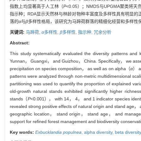
指数上均显著高于人工林（
P
<0.05）；NMDS与UPGMA聚类
指示种；RDA显示天然林与林龄对物种丰富度及多样性具有明显的
落的
α
与
β
多样性格局，该研究为马蹄荷群落的精细化经营和多样性
关键词:
马蹄荷,
α
多样性,
β
多样性,
指示种,
冗余分析
Abstract:
This study systematically evaluated the diversity patterns and 
Yunnan， Guangxi， and Guizhou， China. Specifically， we assesse
precipitation on species composition， as well as on alpha（
α
） a
patterns were analyzed through non-metric multidimensional 
partitioning was used to quantify the proportion of explained var
old-growth natural stands exhibited significantly higher richne
stands（
P
<0.001）， with 14， 4， and 1 indicator species identifi
revealed strong positive effects of natural origin and stand age， 
geographic location， stand origin， stand age， and manageme
support for refined forest management and biodiversity conservat
Key words:
Exbucklandia populnea
,
alpha diversity,
beta diversit