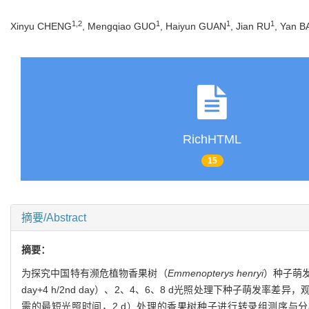
1
,
2
1
1
1
Xinyu CHENG
, Mengqiao GUO
, Haiyun GUAN
, Jian RU
, Yan B
RichHTML
15
摘要/Abstract
摘要：
为探究中国特有濒危植物香果树（
Emmenopterys henryi
）种子萌发
day+4 h/2nd day）、2、4、6、8 d光照处理下种子萌
需的最短光照时间，2 d）处理的香果树种子进行转录组测序与分