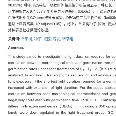
98.89%；种子形态特征与萌发时间相关性分析结果显示，种仁长
息学解析共发现4 657个显著差异表达基因（DEGs），上调表达的
白质代谢相关GO term被显著富集。DEGs在二萜生物合成（ko00
通路上显著富集（
P
-adjust<0.05）。综上，香果树种子中
外种群复壮提供理论依据。
关键词:
香果树,
种子,
光照,
萌发,
转录组
Abstract:
This study aimed to investigate the light duration required for 
correlation between morphological traits and germination rate of 
germination rates under light treatments of 0， 1， 2（8 h/1s
analyzed. In addition， transcriptome sequencing and analysis 
light exposure （the shortest light duration required for a ge
increased with extension of light duration. For the seeds subje
correlation between seed morphological characteristics and germ
negatively correlated with germination time（
P
<0.05）. Transcrip
differentially expressed genes（DEGs）， including 2 950 upregul
family were downregulated in the light treatment group. GO t