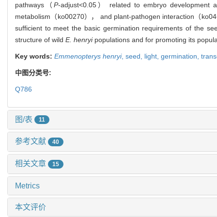
pathways（
P
-adjust<0.05） related to embryo development a
metabolism（ko00270）， and plant-pathogen interaction（ko
sufficient to meet the basic germination requirements of the se
structure of wild
E. henryi
populations and for promoting its populat
Key words:
Emmenopterys henryi
,
seed,
light,
germination,
tran
中图分类号:
Q786
图/表
11
参考文献
40
相关文章
15
Metrics
本文评价