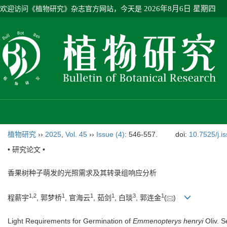
欢迎访问《植物研究》杂志官方网站，今天是
2026年8月6日 星期四
植物研究
››
2025
,
Vol. 45
››
Issue (4)
: 546-557.
doi:
10.7525/j.i
• 研究论文 •
香果树种子萌发的光照需求及其转录组响应分析
1
,
2
1
1
1
3
1
程薪宇
, 郭梦桥
, 官海云
, 茹剑
, 白琰
, 郭连金
(
)
Light Requirements for Germination of
Emmenopterys henryi
Oliv. 