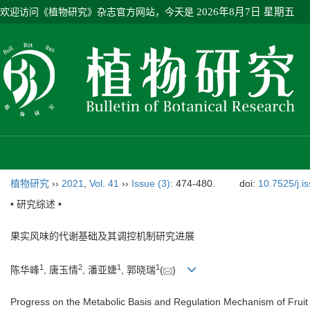
欢迎访问《植物研究》杂志官方网站，今天是
2026年8月7日 星期五
植物研究
››
2021
,
Vol. 41
››
Issue (3)
: 474-480.
doi:
10.7525/j.i
• 研究综述 •
果实风味的代谢基础及其调控机制研究进展
1
2
1
1
陈华峰
, 唐玉情
, 潘亚婕
, 郭晓瑞
(
)
Progress on the Metabolic Basis and Regulation Mechanism of Fruit