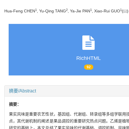
1
2
1
1
Hua-Feng CHEN
, Yu-Qing TANG
, Ya-Jie PAN
, Xiao-Rui GUO
(
RichHTML
92
摘要/Abstract
摘要：
果实风味是重要农艺性状，基因组、代谢组、转录组等多组学联用
点，其代谢机制的阐述是果品调控的重要研究热点问题。乙烯是植
研究的基础上，本文总结了果实风味的代谢基础、调控机制、风味