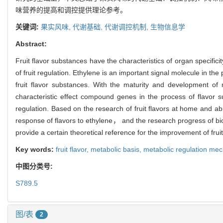
味营养的提高和调控提供理论参考。
关键词:
果实风味,
代谢基础,
代谢调控机制,
生物信息学
Abstract:
Fruit flavor substances have the characteristics of organ specifi
of fruit regulation. Ethylene is an important signal molecule in 
fruit flavor substances. With the maturity and development of
characteristic effect compound genes in the process of flavor 
regulation. Based on the research of fruit flavors at home and a
response of flavors to ethylene， and the research progress of bi
provide a certain theoretical reference for the improvement of fruit
Key words:
fruit flavor,
metabolic basis,
metabolic regulation me
中图分类号:
S789.5
图/表
2