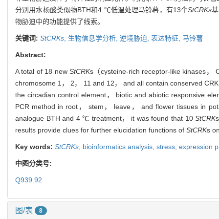
分别用水杨酸类似物BTH和4 ℃低温处理马铃薯，有13个
StCRKs
基
物胁迫中的功能提供了线索。
关键词:
StCRKs
,
生物信息学分析,
逆境胁迫,
表达特征,
马铃薯
Abstract:
A total of 18 new
StCRK
s（cysteine-rich receptor-like kinases， 
chromosome 1， 2， 11 and 12， and all contain conserved CRK d
the circadian control element， biotic and abiotic responsive el
PCR method in root， stem， leave， and flower tissues in potat
analogue BTH and 4 ℃ treatment， it was found that 10
StCRK
results provide clues for further elucidation functions of
StCRK
s on
Key words:
StCRKs
,
bioinformatics analysis,
stress,
expression p
中图分类号:
Q939.92
图/表
8