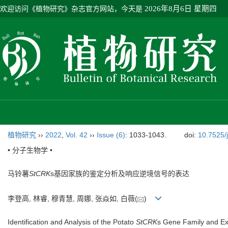
欢迎访问《植物研究》杂志官方网站，今天是
2026年8月6日 星期四
植物研究
››
2022
,
Vol. 42
››
Issue (6)
: 1033-1043.
doi:
10.7525/
• 分子生物学 •
马铃薯
StCRK
s基因家族的鉴定分析及响应逆境信号的表达
李登高, 林睿, 穆青慧, 周娜, 张焱如, 白薇(
)
Identification and Analysis of the Potato
StCRK
s Gene Family and Ex