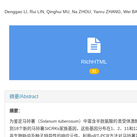
Denggao LI, Rui LIN, Qinghui MU, Na ZHOU, Yanru ZHANG, Wei BA
RichHTML
31
摘要/Abstract
摘要：
为鉴定马铃薯（
Solanum tuberosum
）中富含半胱氨酸的类受体激酶（cys
到18个新的马铃薯
StCRK
s家族基因，这些基因分布在1、2、11和
非生物胁迫及种子特异性的响应元件。利用qRT-PCR方法对马铃