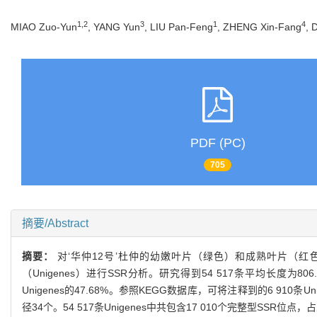
1,2
3
1
4
MIAO Zuo-Yun
, YANG Yun
, LIU Pan-Feng
, ZHENG Xin-Fang
, 
PDF (PC)
705
摘要/Abstract
摘要：
对‘华仲12号’杜仲的幼嫩叶片（绿色）和成熟叶片（
（Unigenes）进行SSR分析。研究得到54 517条平均长度为806.9
Unigenes的47.68%。参照KEGG数据库，可将注释到的6 9
径34个。54 517条Unigenes中共包含17 010个完整型S