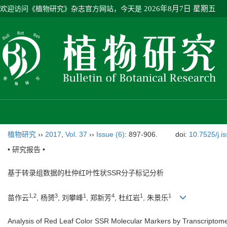
欢迎访问《植物研究》杂志官方网站，今天是
2026年8月7日 星期五
植物研究
››
2017
,
Vol. 37
››
Issue (6)
: 897-906.
doi:
10.7525/j.i
• 研究报告 •
基于转录组数据的杜仲红叶性状SSR分子标记分析
1,2
3
1
4
1
1
苗作云
, 杨赟
, 刘攀峰
, 郑新芳
, 杜红岩
, 朱景乐
Analysis of Red Leaf Color SSR Molecular Markers by Transcripto