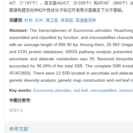
A/T （7 747个），其次是AG/CT （5 039个）和AT/A
图谱构建及杜仲红叶性状分子标记开发等方面奠定了分子基础。
关键词:
杜仲,
红叶,
微卫星,
转录组,
高通量测序
Abstract:
The transcriptomes of
Eucommia ulmoides
‘Huazhong 
assembled and classified by function, and microsatellites chara
with an average length of 806.90 bp. Among them, 25 993 Unige
and COG protein databases. KEGG pathway analysis presented th
ascorbate and aldarate metabolism was 39, flavonoid biosynt
accounted for 96.28% of the total SSR. The complete SSR includ
AT/AT(850). There were 13 SSR located in ascorbate and aldarate 
genetic diversity analysis, genetic map construction and red lea
Key words:
Eucommia ulmoides
,
red leaf,
microsatellites,
transc
中图分类号:
S727.3
参考文献