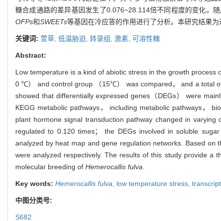
糖合成通路的差异基因发生了0.076~28.114倍不同程度的变
OFPs
和
SWEETs
等基因在冷应答的作用进行了分析。本研究结果为
关键词:
萱草,
低温胁迫,
转录组,
激素,
可溶性糖
Abstract:
Low temperature is a kind of abiotic stress in the growth process 
0 ℃） and control group （15℃） was compared， and a total of 2
showed that differentially expressed genes（DEGs） were mainly 
KEGG metabolic pathways， including metabolic pathways， biosy
plant hormone signal transduction pathway changed in varyin
regulated to 0.120 times； the DEGs involved in soluble sug
analyzed by heat map and gene regulation networks. Based on th
were analyzed respectively. The results of this study provide a
molecular breeding of
Hemerocallis fulva
.
Key words:
Hemerocallis fulva
,
low temperature stress,
transcri
中图分类号:
S682