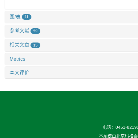
图/表
11
参考文献
59
相关文章
15
Metrics
本文评价
电话：0451-82190
本系统由
北京玛格泰