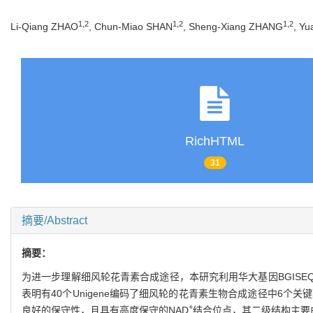
1
,
2
1
,
2
1
,
2
Li-Qiang ZHAO
, Chun-Miao SHAN
, Sheng-Xiang ZHANG
, Yu
RichHTML
31
摘要/Abstract
摘要：
为进一步理解细风轮花青素合成途径，本研究利用华大基因BGISEQ-5
表明有40个Unigene编码了细风轮的花青素生物合成途径中6
+
良好的保守性，且具有高度保守的NAD
结合位点，其二级结构主要由