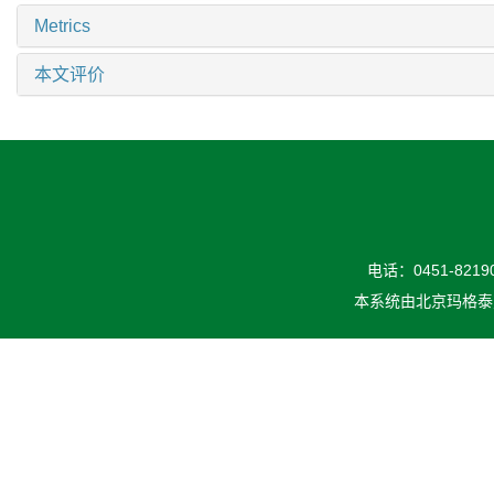
Metrics
本文评价
电话：0451-82190
本系统由
北京玛格泰