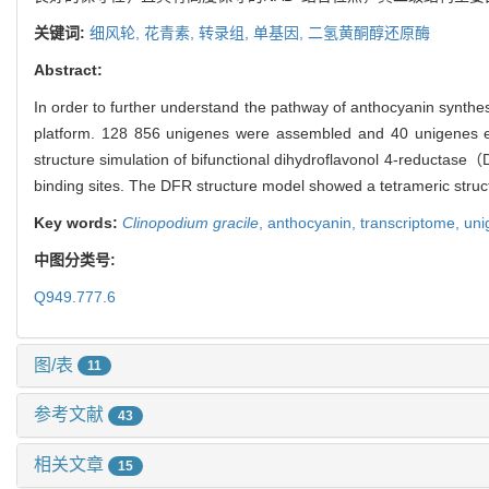
关键词:
细风轮,
花青素,
转录组,
单基因,
二氢黄酮醇还原酶
Abstract:
In order to further understand the pathway of anthocyanin synthe
platform. 128 856 unigenes were assembled and 40 unigenes en
structure simulation of bifunctional dihydroflavonol 4-reducta
binding sites. The DFR structure model showed a tetrameric struc
Key words:
Clinopodium gracile
,
anthocyanin,
transcriptome,
uni
中图分类号:
Q949.777.6
图/表
11
参考文献
43
相关文章
15