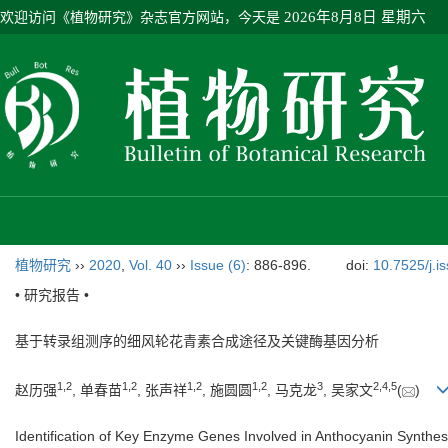
欢迎访问《植物研究》杂志官方网站，今天是
2026年8月8日 星期六
植物研究
››
2020
,
Vol. 40
››
Issue (6)
: 886-896.
doi:
10.7525/j.i
• 研究报告 •
基于转录组测序的细风轮花青素合成途径及关键酶基因分析
1
,
2
1
,
2
1
,
2
1
,
2
3
2
,
4
,
5
赵历强
, 单春苗
, 张声祥
, 施圆圆
, 马克龙
, 吴家文
(
)
Identification of Key Enzyme Genes Involved in Anthocyanin Synthe