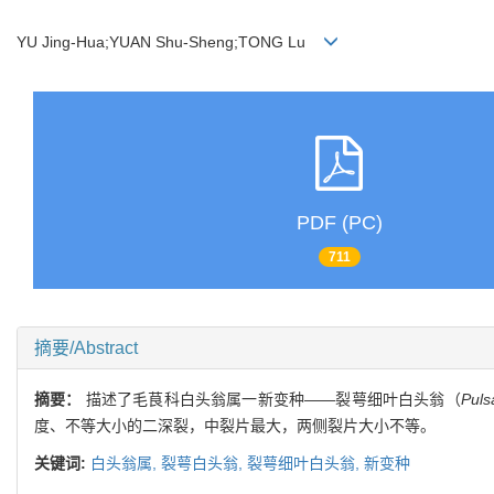
YU Jing-Hua;YUAN Shu-Sheng;TONG Lu
PDF (PC)
711
摘要/Abstract
摘要：
描述了毛茛科白头翁属一新变种——裂萼细叶白头翁（
Pulsa
度、不等大小的二深裂，中裂片最大，两侧裂片大小不等。
关键词:
白头翁属,
裂萼白头翁,
裂萼细叶白头翁,
新变种