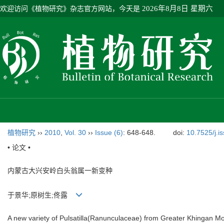
欢迎访问《植物研究》杂志官方网站，今天是
2026年8月8日 星期六
植物研究
››
2010
,
Vol. 30
››
Issue (6)
: 648-648.
doi:
10.7525/j.i
• 论文 •
内蒙古大兴安岭白头翁属一新变种
于景华;原树生;佟露
A new variety of Pulsatilla(Ranunculaceae) from Greater Khingan Mo