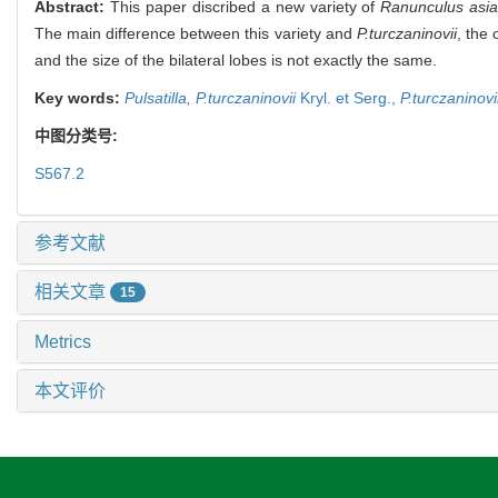
Abstract:
This paper discribed a new variety of
Ranunculus asia
The main difference between this variety and
P.turczaninovii
, the 
and the size of the bilateral lobes is not exactly the same.
Key words:
Pulsatilla,
P.turczaninovii
Kryl. et Serg.,
P.turczaninovi
中图分类号:
S567.2
参考文献
相关文章
15
Metrics
本文评价