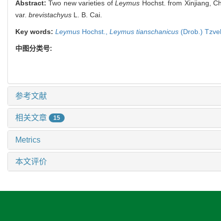
Abstract:
Two new varieties of
Leymus
Hochst. from Xinjiang, Ch
var.
brevistachyus
L. B. Cai.
Key words:
Leymus
Hochst.,
Leymus tianschanicus
(Drob.) Tzvel
中图分类号:
参考文献
相关文章
15
Metrics
本文评价