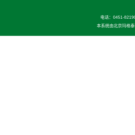
电话：0451-82190
本系统由
北京玛格泰