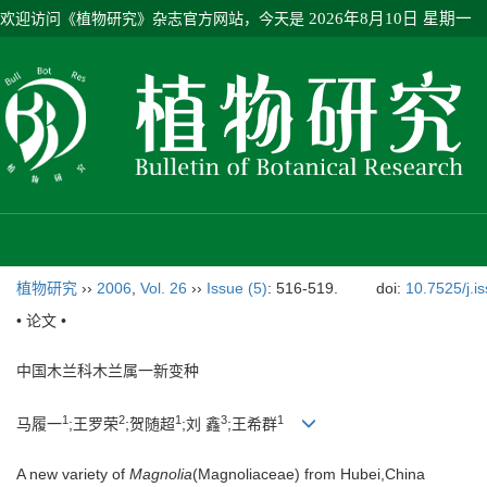
欢迎访问《植物研究》杂志官方网站，今天是
2026年8月10日 星期一
植物研究
››
2006
,
Vol. 26
››
Issue (5)
: 516-519.
doi:
10.7525/j.i
• 论文 •
中国木兰科木兰属一新变种
1
2
1
3
1
马履一
;王罗荣
;贺随超
;刘 鑫
;王希群
A new variety of
Magnolia
(Magnoliaceae) from Hubei,China