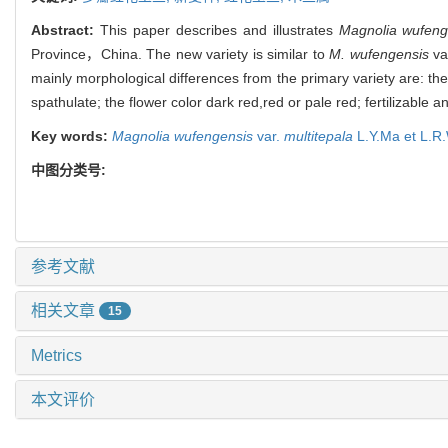
Abstract:
This paper describes and illustrates
Magnolia wufeng
Province，China. The new variety is similar to
M. wufengensis
va
mainly morphological differences from the primary variety are: t
spathulate; the flower color dark red,red or pale red; fertilizable an
Key words:
Magnolia wufengensis
var.
multitepala
L.Y.Ma et L.R
中图分类号:
参考文献
相关文章
15
Metrics
本文评价