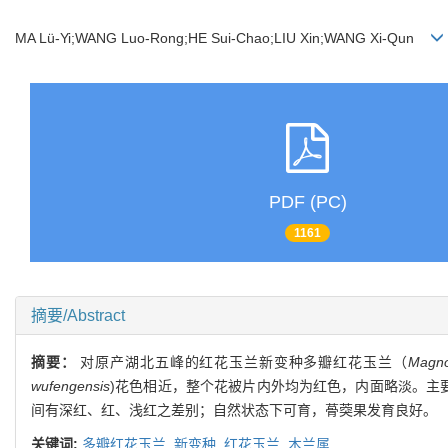
MA Lü-Yi;WANG Luo-Rong;HE Sui-Chao;LIU Xin;WANG Xi-Qun
PDF (PC)
1161
摘要/Abstract
摘要：
对原产湖北五峰的红花玉兰新变种多瓣红花玉兰（
Magno
wufengensis
)花色相近，整个花被片内外均为红色，内面略淡。主要
间有深红、红、浅红之差别；自然状态下可育，蓇葖果发育良好。
关键词:
多瓣红花玉兰,
新变种,
红花玉兰,
木兰属