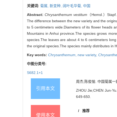
关键词:
菊属,
新变种,
阔叶毛华菊,
中国
Abstract:
Chrysanthemum vestitum
（Hemsl.）Stapf.
The difference between the new variety and the original
to 5 centimeters wide.Diameters of its flower heads ar
Mountains in Anhui province.The species grows more v
species.The leaves are about 4 to 6 centimeters long 
the original species.The species mainly distributes i
Key words:
Chrysanthemum
,
new variety,
Chrysanth
中图分类号:
S682.1+1
周杰;陈俊愉. 中国菊属一新变种[
引用本文
ZHOU Jie;CHEN Jun-Yu. 
649-650.
/
推荐
使用本文