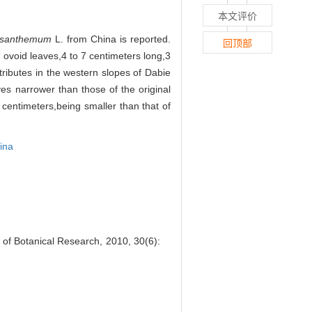
本文评价
ysanthemum
L. from China is reported.
回顶部
d ovoid leaves,4 to 7 centimeters long,3
tributes in the western slopes of Dabie
es narrower than those of the original
 centimeters,being smaller than that of
ina
n of Botanical Research, 2010, 30(6):