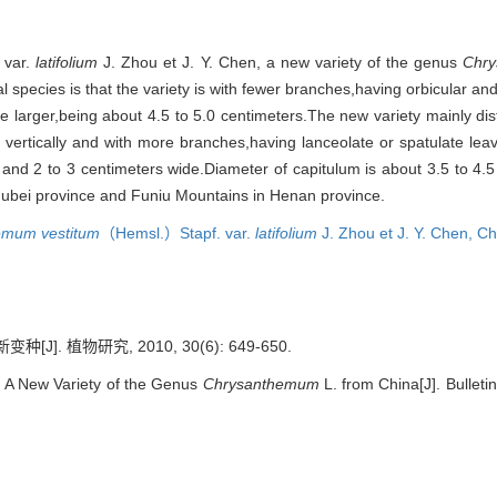
 var.
latifolium
J. Zhou et J. Y. Chen, a new variety of the genus
Chr
 species is that the variety is with fewer branches,having orbicular an
e larger,being about 4.5 to 5.0 centimeters.The new variety mainly dis
ertically and with more branches,having lanceolate or spatulate leav
and 2 to 3 centimeters wide.Diameter of capitulum is about 3.5 to 4.5
n Hubei province and Funiu Mountains in Henan province.
emum vestitum
（Hemsl.）Stapf. var.
latifolium
J. Zhou et J. Y. Chen,
Ch
J]. 植物研究, 2010, 30(6): 649-650.
A New Variety of the Genus
Chrysanthemum
L. from China[J]. Bulleti