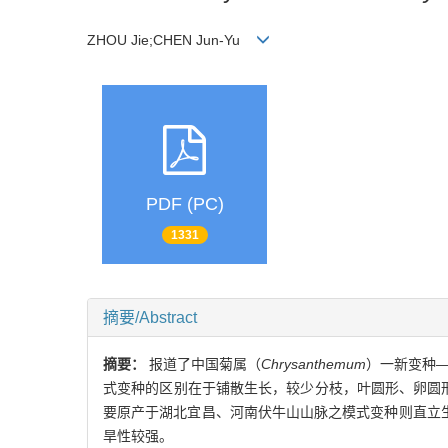
ZHOU Jie;CHEN Jun-Yu
PDF (PC)
1331
摘要/Abstract
摘要：
报道了中国菊属（
Chrysanthemum
）一新变种
式变种的区别在于铺散生长，较少分枝，叶圆形、卵圆形，附
要原产于湖北宜昌、河南伏牛山山脉之模式变种则直立生长，
旱性较强。