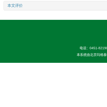
本文评价
电话：0451-82190
本系统由
北京玛格泰