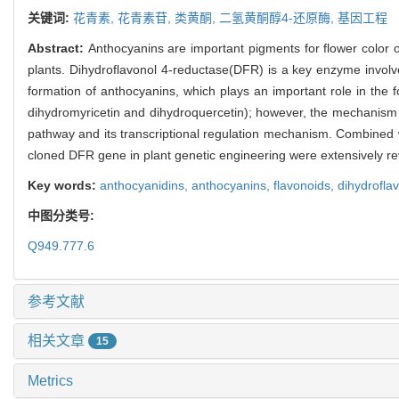
关键词:
花青素,
花青素苷,
类黄酮,
二氢黄酮醇4-还原酶,
基因工程
Abstract:
Anthocyanins are important pigments for flower color o
plants. Dihydroflavonol 4-reductase(DFR) is a key enzyme involve
formation of anthocyanins, which plays an important role in the f
dihydromyricetin and dihydroquercetin); however, the mechanism of
pathway and its transcriptional regulation mechanism. Combined wi
cloned DFR gene in plant genetic engineering were extensively r
Key words:
anthocyanidins,
anthocyanins,
flavonoids,
dihydrofla
中图分类号:
Q949.777.6
参考文献
相关文章
15
Metrics