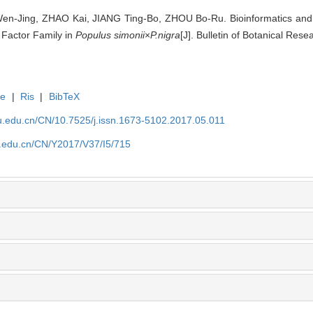
-Jing, ZHAO Kai, JIANG Ting-Bo, ZHOU Bo-Ru. Bioinformatics and R
 Factor Family in
Populus simonii
×
P.nigra
[J]. Bulletin of Botanical Res
te
|
Ris
|
BibTeX
fu.edu.cn/CN/10.7525/j.issn.1673-5102.2017.05.011
fu.edu.cn/CN/Y2017/V37/I5/715