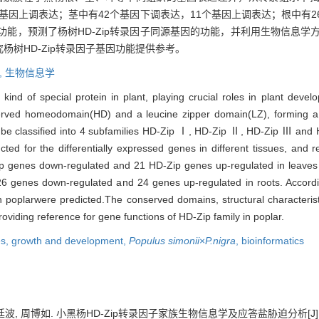
1个基因上调表达；茎中有42个基因下调表达，11个基因上调表达；根中有
功能，预测了杨树HD-Zip转录因子同源基因的功能，并利用生物信息学方
树HD-Zip转录因子基因功能提供参考。
,
生物信息学
a kind of special protein in plant, playing crucial roles in plant dev
served homeodomain(HD) and a leucine zipper domain(LZ), forming a 
an be classified into 4 subfamilies HD-Zip Ⅰ, HD-Zip Ⅱ, HD-Zip Ⅲ an
ted for the differentially expressed genes in different tissues, and
p genes down-regulated and 21 HD-Zip genes up-regulated in leaves 
6 genes down-regulated and 24 genes up-regulated in roots. Accordi
r in poplarwere predicted.The conserved domains, structural characteri
oviding reference for gene functions of HD-Zip family in poplar.
es,
growth and development,
Populus simonii
×
P.nigra
,
bioinformatics
波, 周博如. 小黑杨HD-Zip转录因子家族生物信息学及应答盐胁迫分析[J]. 植物研究,