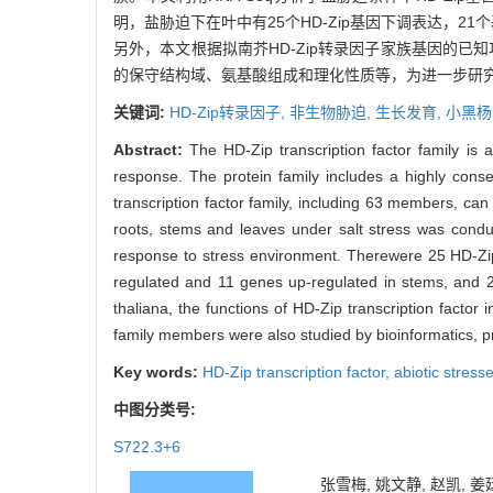
明，盐胁迫下在叶中有25个HD-Zip基因下调表达，2
另外，本文根据拟南芥HD-Zip转录因子家族基因的已知
的保守结构域、氨基酸组成和理化性质等，为进一步研究杨
关键词:
HD-Zip转录因子,
非生物胁迫,
生长发育,
小黑杨
Abstract:
The HD-Zip transcription factor family is 
response. The protein family includes a highly con
transcription factor family, including 63 members, c
roots, stems and leaves under salt stress was conduc
response to stress environment. Therewere 25 HD-Zi
regulated and 11 genes up-regulated in stems, and 2
thaliana, the functions of HD-Zip transcription facto
family members were also studied by bioinformatics, pr
Key words:
HD-Zip transcription factor,
abiotic stress
中图分类号:
S722.3+6
张雪梅, 姚文静, 赵凯, 姜廷