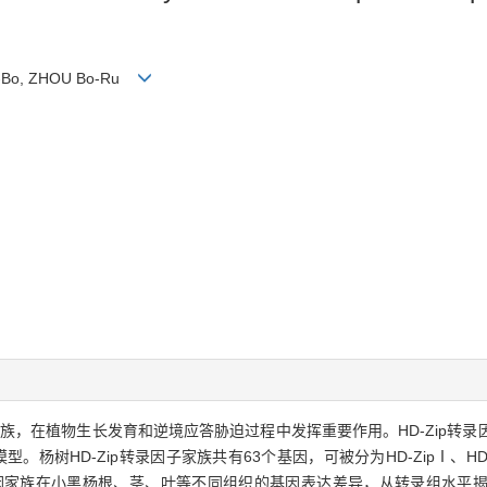
ng-Bo, ZHOU Bo-Ru
白家族，在植物生长发育和逆境应答胁迫过程中发挥重要作用。HD-Zip转
树HD-Zip转录因子家族共有63个基因，可被分为HD-ZipⅠ、HD-Zi
Zip基因家族在小黑杨根、茎、叶等不同组织的基因表达差异，从转录组水