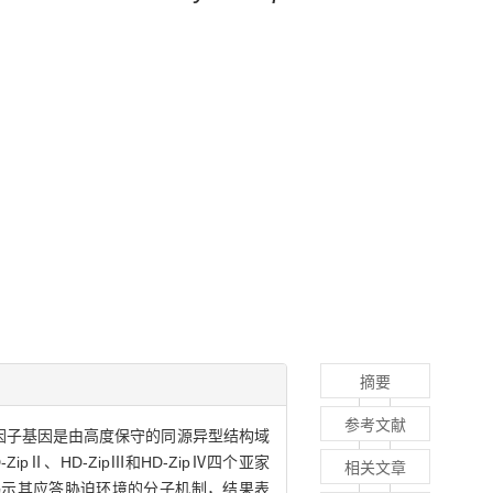
摘要
参考文献
录因子基因是由高度保守的同源异型结构域
pⅡ、HD-ZipⅢ和HD-ZipⅣ四个亚家
相关文章
平揭示其应答胁迫环境的分子机制，结果表