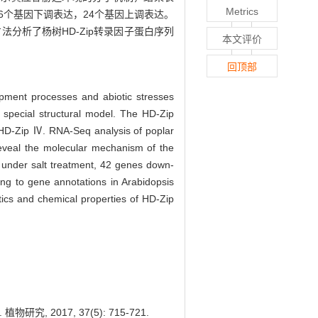
Metrics
26个基因下调表达，24个基因上调表达。
法分析了杨树HD-Zip转录因子蛋白序列
本文评价
回顶部
elopment processes and abiotic stresses
special structural model. The HD-Zip
d HD-Zip Ⅳ. RNA-Seq analysis of poplar
 reveal the molecular mechanism of the
under salt treatment, 42 genes down-
ng to gene annotations in Arabidopsis
stics and chemical properties of HD-Zip
 2017, 37(5): 715-721.