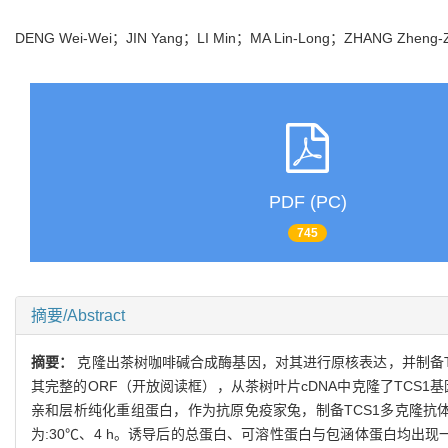
DENG Wei-Wei；JIN Yang；LI Min；MA Lin-Long；ZHANG Zheng-
PDF (PC)
745
摘要/Abstract
摘要：
克隆出茶树咖啡碱合成酶基因，对其进行原核表达，并制备TCS
其完整的ORF（开放阅读框），从茶树叶片cDNA中克隆了TCS1基因的
亲和层析纯化重组蛋白，作为抗原免疫家兔，制备TCS1多克隆抗体。
为:30℃、4 h。诱导后的总蛋白、可溶性蛋白与包涵体蛋白均出现一条