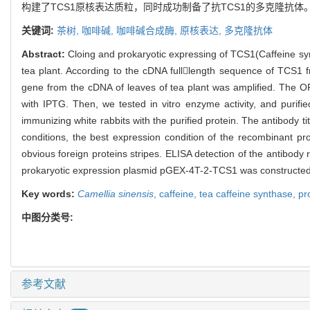
构建了TCS1原核表达质粒，同时成功制备了抗TCS1的多克隆抗体
关键词:
茶树,
咖啡碱,
咖啡碱合成酶,
原核表达,
多克隆抗体
Abstract:
Cloing and prokaryotic expressing of TCS1(Caffeine syn
tea plant. According to the cDNA fulllength sequence of TC
gene from the cDNA of leaves of tea plant was amplified. The O
with IPTG. Then, we tested in vitro enzyme activity, and purif
immunizing white rabbits with the purified protein. The antibody t
conditions, the best expression condition of the recombinant pro
obvious foreign proteins stripes. ELISA detection of the antibody
prokaryotic expression plasmid pGEX-4T-2-TCS1 was constructed, a
Key words:
Camellia sinensis
,
caffeine,
tea caffeine synthase,
pr
中图分类号:
参考文献