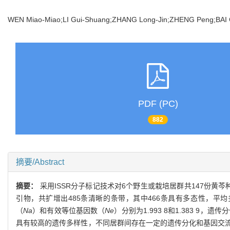
WEN Miao-Miao;LI Gui-Shuang;ZHANG Long-Jin;ZHENG Peng;BA
PDF (PC)
882
摘要/Abstract
摘要：
采用ISSR分子标记技术对6个野生或栽培居群共147份黄
引物，共扩增出485条清晰的条带，其中466条具有多态性，平均多态性位
（
Na
）和有效等位基因数（
Ne
）分别为1.993 8和1.383 9，遗传
具有较高的遗传多样性，不同居群间存在一定的遗传分化和基因交