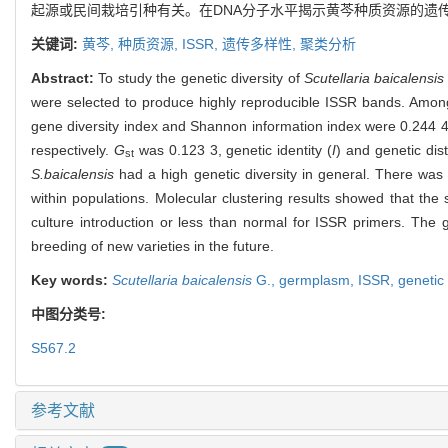
起源或民间栽培引种有关。在DNA分子水平揭示黄芩种质资源的遗
关键词:
黄芩,
种质资源,
ISSR,
遗传多样性,
聚类分析
Abstract:
To study the genetic diversity of
Scutellaria baicalensis
were selected to produce highly reproducible ISSR bands. Amo
gene diversity index and Shannon information index were 0.244 4 
respectively.
G
was 0.123 3, genetic identity (
I
) and genetic dis
st
S.baicalensis
had a high genetic diversity in general. There was 
within populations. Molecular clustering results showed that the
culture introduction or less than normal for ISSR primers. The g
breeding of new varieties in the future.
Key words:
Scutellaria baicalensis
G.,
germplasm,
ISSR,
genetic 
中图分类号:
S567.2
参考文献