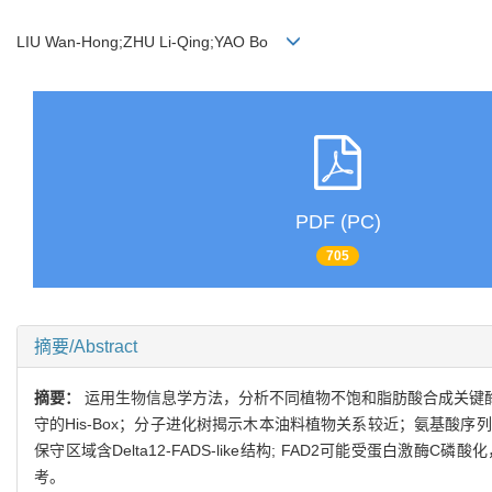
LIU Wan-Hong;ZHU Li-Qing;YAO Bo
PDF (PC)
705
摘要/Abstract
摘要：
运用生物信息学方法，分析不同植物不饱和脂肪酸合成关键
守的His-Box；分子进化树揭示木本油料植物关系较近；氨基
保守区域含Delta12-FADS-like结构; FAD2可能受蛋白
考。