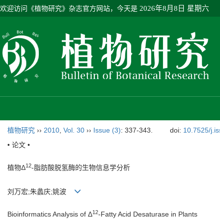
欢迎访问《植物研究》杂志官方网站，今天是
2026年8月8日 星期六
植物研究
››
2010
,
Vol. 30
››
Issue (3)
: 337-343.
doi:
10.7525/j.i
• 论文 •
12
植物Δ
-脂肪酸脱氢酶的生物信息学分析
刘万宏;朱蠡庆;姚波
12
Bioinformatics Analysis of Δ
-Fatty Acid Desaturase in Plants