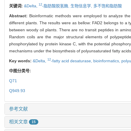
12
关键词:
&Delta,
-脂肪酸脱氢酶,
生物信息学,
多不饱和脂肪酸
Abstract:
Bioinformatic methods were employed to analyze th
different plants. The results were as bellow: FAD2 belongs to a t
between woody oil plants. There are no transit peptides in amin
Random coils are the major structural elements of polypeptid
phosphorylated by protein kinase C, with the potential phosphory
mechanisms under the biosynthesis of polyunsaturated fatty acids
12
Key words:
&Delta,
-fatty acid desaturase,
bioinformatics,
polyu
中图分类号:
Q71
Q949.93
参考文献
相关文章
15