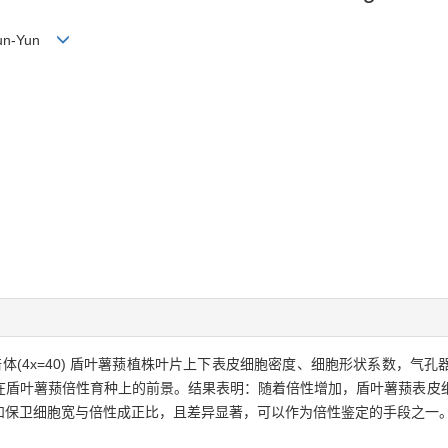
 Yun-Yun
、四倍体(4x=40) 盾叶薯蓣植株叶片上下表皮细胞密度、细胞形状系数，
在盾叶薯蓣倍性育种上的前景。结果表明：随着倍性增加，盾叶薯蓣表皮
和保卫细胞宽与倍性成正比，且差异显著，可以作为倍性鉴定的手段之一