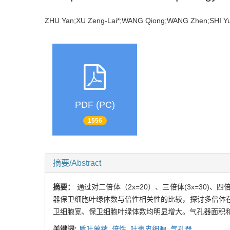
ZHU Yan;XU Zeng-Lai*;WANG Qiong;WANG Zhen;SHI
PDF (PC)
1556
摘要/Abstract
摘要：
通过对二倍体（2x=20）、三倍体(3x=30)
器保卫细胞叶绿体数与倍性相关性的比较，探讨多倍体
卫细胞宽、保卫细胞叶绿体数均明显增大。气孔器面积
关键词:
盾叶薯蓣,
倍性,
叶表皮细胞,
气孔器