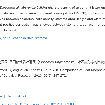
d
Dioscorea zingiberensis
C.H.Wright, the density of upper and lower epide
omata length/width were compared among diploid(2x=20), triploid(3x=
owed between epidermal cells density, stomata area, length and width o
cant positive correlation was showed between stomata area, width of g
can be used.
y,
cell of leaf epidermis,
stomata
;史云云. 不同倍性盾叶薯蓣（
Dioscorea zingiberensis
）叶表皮形态的比较[J]. 植
ANG Qiong;WANG Zhen;SHI Yun-Yun. Comparison of Leaf Morphology 
in of Botanical Research, 2010, 30(3): 267-272.
te
|
Ris
|
BibTeX
efu.edu.cn/CN/10.7525/j.issn.1673-5102.2010.03.003