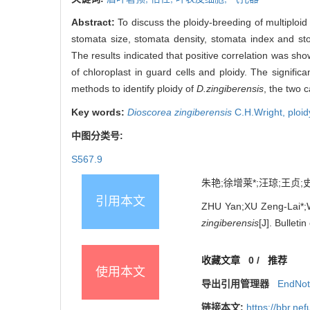
Abstract:
To discuss the ploidy-breeding of multiploi
stomata size, stomata density, stomata index and st
The results indicated that positive correlation was sh
of chloroplast in guard cells and ploidy. The signifi
methods to identify ploidy of
D.zingiberensis
, the two 
Key words:
Dioscorea zingiberensis
C.H.Wright,
ploid
中图分类号:
S567.9
朱艳;徐增莱*;汪琼;王贞
引用本文
ZHU Yan;XU Zeng-Lai*;W
zingiberensis
[J]. Bullet
收藏文章
0
/
推荐
使用本文
导出引用管理器
EndNo
链接本文:
https://bbr.n