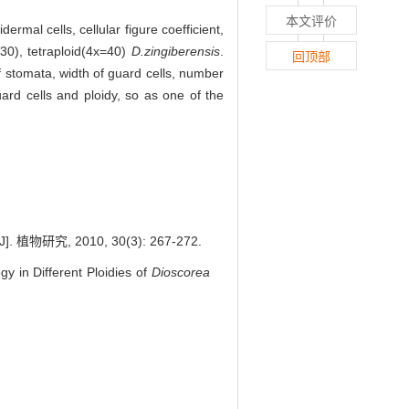
本文评价
rmal cells, cellular figure coefficient,
30), tetraploid(4x=40)
D.zingiberensis
.
回顶部
f stomata, width of guard cells, number
uard cells and ploidy, so as one of the
物研究, 2010, 30(3): 267-272.
in Different Ploidies of
Dioscorea