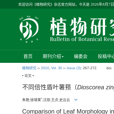
欢迎访问《植物研究》杂志官方网站，今天是
2026年8月7
首页
期刊介绍
编委会
投稿中
植物研究
››
2010
,
Vol. 30
››
Issue (3)
: 267-272.
doi:
• 论文 •
不同倍性盾叶薯蓣（
Dioscorea zin
*
朱艳;徐增莱
;汪琼;王贞;史云云
Comparison of Leaf Morphology in 