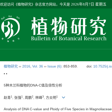
欢迎访问《植物研究》杂志官方网站，今天是
2026年8月7日 星期五
植物研究
››
2016
,
Vol. 36
››
Issue (6)
: 853-859.
doi:
10.7525/j.i
• •
5种木兰科植物的DNA-C值及倍性分析
1
1
2
3
1
赵青
, 张强
, 周鹏
, 林峰
, 方炎明
Analysis of DNA C-value and Ploidy of Five Species in Magnoliaceae