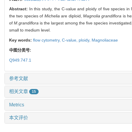
Abstract:
In this study, the C-value and ploidy of five species 
the two species of
Michelia
are diploid,
Magnolia grandiflora
is he
of
M.grandiflora
is the largest among the five species investigated
small to medium level.
Key words:
flow cytometry,
C-value,
ploidy,
Magnoliaceae
中图分类号:
Q949.747.1
参考文献
相关文章
15
Metrics
本文评价