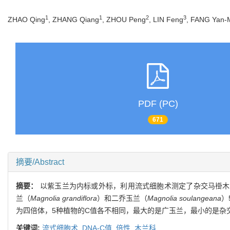
1
1
2
3
ZHAO Qing
, ZHANG Qiang
, ZHOU Peng
, LIN Feng
, FANG Yan-
PDF (PC)
671
摘要/Abstract
摘要：
以紫玉兰为内标或外标，利用流式细胞术测定了杂交马褂木
兰（
Magnolia grandiflora
）和二乔玉兰（
Magnolia soulangeana
）
为四倍体，5种植物的C值各不相同，最大的是广玉兰，最小的是杂
关键词:
流式细胞术,
DNA-C值,
倍性,
木兰科