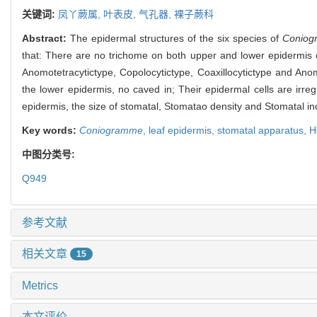
关键词:
凤丫蕨属,
叶表皮,
气孔器,
裸子蕨科
Abstract:
The epidermal structures of the six species of
Conio
that: There are no trichome on both upper and lower epidermis of 
Anomotetracytictype, Copolocytictype, Coaxillocytictype and Ano
the lower epidermis, no caved in; Their epidermal cells are irreg
epidermis, the size of stomatal, Stomatao density and Stomatal i
Key words:
Coniogramme
,
leaf epidermis,
stomatal apparatus,
H
中图分类号:
Q949
参考文献
相关文章
15
Metrics
本文评价