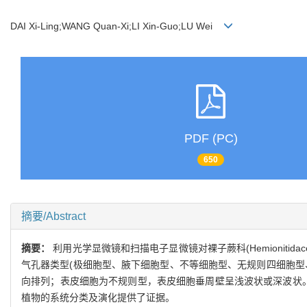
DAI Xi-Ling;WANG Quan-Xi;LI Xin-Guo;LU Wei
PDF (PC)
650
摘要/Abstract
摘要：
利用光学显微镜和扫描电子显微镜对裸子蕨科(Hemionitidac
气孔器类型(极细胞型、腋下细胞型、不等细胞型、无规则四细胞型
向排列；表皮细胞为不规则型，表皮细胞垂周壁呈浅波状或深波状
植物的系统分类及演化提供了证据。