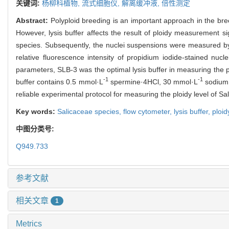
关键词:
杨柳科植物,
流式细胞仪,
解离缓冲液,
倍性测定
Abstract:
Polyploid breeding is an important approach in the br
However, lysis buffer affects the result of ploidy measurement signi
species. Subsequently, the nuclei suspensions were measured by a
relative fluorescence intensity of propidium iodide-stained nuclei
parameters, SLB-3 was the optimal lysis buffer in measuring the pl
-1
-1
buffer contains 0.5 mmol·L
spermine·4HCl, 30 mmol·L
sodium 
reliable experimental protocol for measuring the ploidy level of S
Key words:
Salicaceae species,
flow cytometer,
lysis buffer,
ploi
中图分类号:
Q949.733
参考文献
相关文章
1
Metrics