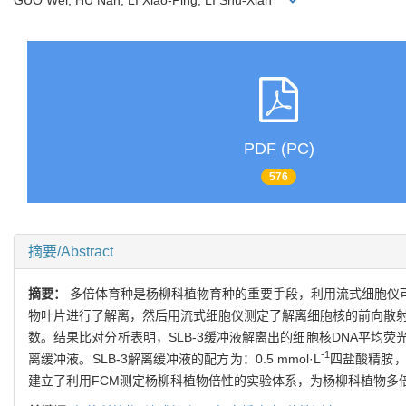
PDF (PC)
576
摘要/Abstract
摘要：
多倍体育种是杨柳科植物育种的重要手段，利用流式细胞仪
物叶片进行了解离，然后用流式细胞仪测定了解离细胞核的前向散射光
数。结果比对分析表明，SLB-3缓冲液解离出的细胞核DNA平
-1
离缓冲液。SLB-3解离缓冲液的配方为：0.5 mmol·L
四盐酸精胺，30
建立了利用FCM测定杨柳科植物倍性的实验体系，为杨柳科植物多