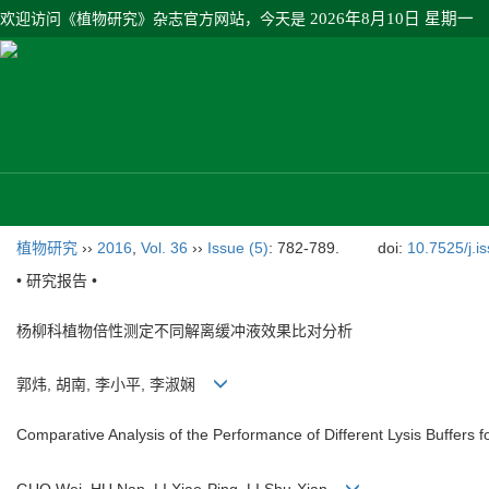
欢迎访问《植物研究》杂志官方网站，今天是
2026年8月10日 星期一
植物研究
››
2016
,
Vol. 36
››
Issue (5)
: 782-789.
doi:
10.7525/j.i
• 研究报告 •
杨柳科植物倍性测定不同解离缓冲液效果比对分析
郭炜, 胡南, 李小平, 李淑娴
Comparative Analysis of the Performance of Different Lysis Buffers f
GUO Wei, HU Nan, LI Xiao-Ping, LI Shu-Xian