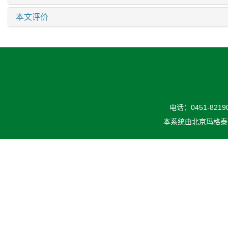
本文评价
电话：0451-82190
本系统由
北京玛格泰