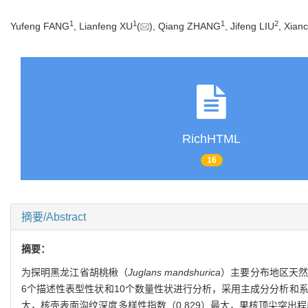
1
1
1
2
Yufeng FANG
, Lianfeng XU
(
), Qiang ZHANG
, Jifeng LIU
, Xian
RichHTML
16
摘要/Abstract
摘要：
为探明黑龙江省胡桃楸（
Juglans mandshurica
）主要分布地区天然
6个描述性表型性状和10个数量性状进行分析，采用主成分分析和系统
大，核壳表面沟纹深度多样性指数（0.829）最大，果核顶尖突出程