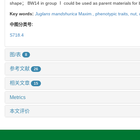
shape； BW14 in group Ⅰ could be used as parent materials for br
Key words:
Juglans mandshurica
Maxim.,
phenotypic traits,
nut,
中图分类号:
S718.4
图/表
8
参考文献
26
相关文章
15
Metrics
本文评价