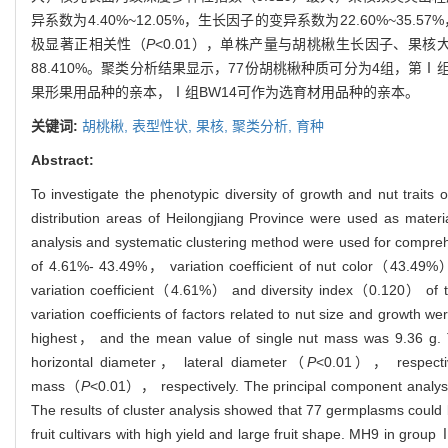
异系数为4.40%~12.05%，生长因子的变异系数为22.60%~3
极显著正相关性（
P
<0.01），单株产量与胡桃楸生长因子、果
88.410%。聚类分析结果显示，77份胡桃楸种质可分为4组，
果形果用品种的亲本，Ⅰ组BW14可作为选育材用品种的亲本。
关键词:
胡桃楸,
表型性状,
果核,
聚类分析,
育种
Abstract:
To investigate the phenotypic diversity of growth and nut traits 
distribution areas of Heilongjiang Province were used as mater
analysis and systematic clustering method were used for comprehen
of 4.61%- 43.49%， variation coefficient of nut color（43.49
variation coefficient（4.61%） and diversity index（0.120） of top
variation coefficients of factors related to nut size and growt
highest， and the mean value of single nut mass was 9.36 g. Th
horizontal diameter， lateral diameter（
P
<0.01）， respectivel
mass（
P
<0.01）， respectively. The principal component analysis 
The results of cluster analysis showed that 77 germplasms could
fruit cultivars with high yield and large fruit shape. MH9 in group