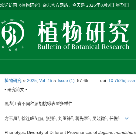
欢迎访问《植物研究》杂志官方网站，今天是
2026年8月9日 星期日
植物研究
››
2025
,
Vol. 45
››
Issue (1)
: 57-65.
doi:
10.7525/j.iss
• 研究论文 •
黑龙江省不同种源胡桃楸表型多样性
1
1
1
2
1
1
1
方玉凤
, 徐连峰
(
), 张强
, 刘继锋
, 蒋先翠
, 吴晓微
, 任悦
Phenotypic Diversity of Different Provenances of
Juglans mandshuri