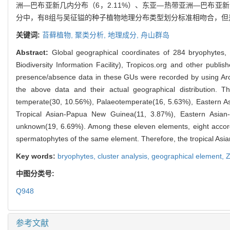
洲—巴布亚新几内分布（6，2.11%）、东亚—热带亚洲—巴布亚新
分中，有8组与吴征镒的种子植物地理分布类型划分标准相吻合，
关键词:
苔藓植物,
聚类分析,
地理成分,
舟山群岛
Abstract:
Global geographical coordinates of 284 bryophytes
Biodiversity Information Facility), Tropicos.org and other publi
presence/absence data in these GUs were recorded by using ArcGi
the above data and their actual geographical distribution. 
temperate(30, 10.56%), Palaeotemperate(16, 5.63%), Eastern Asi
Tropical Asian-Papua New Guinea(11, 3.87%), Eastern Asian-
unknown(19, 6.69%). Among these eleven elements, eight accord
spermatophytes of the same element. Therefore, the tropical Asia
Key words:
bryophytes,
cluster analysis,
geographical element,
Z
中图分类号:
Q948
参考文献