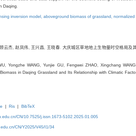
in Daqing.
nsing inversion model,
aboveground biomass of grassland,
normalized 
 顾云杰, 赵凤伟, 王兴昌, 王晓春. 大庆城区草地地上生物量时空格局及其与气
 WU, Yongzhe WANG, Yunjie GU, Fengwei ZHAO, Xingchang WANG,
iomass in Daqing Grassland and Its Relationship with Climatic Factors
te
|
Ris
|
BibTeX
efu.edu.cn/CN/10.7525/j.issn.1673-5102.2025.01.005
fu.edu.cn/CN/Y2025/V45/I1/34