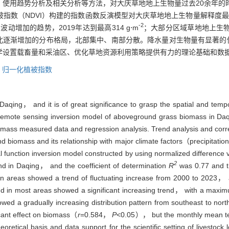
。使用趋势分析及相关分析等方法，对大庆草地地上生物量过去20余年的
指数（NDVI）构建的指数函数反演模型对大庆草地地上生物量解释度
-2
波动增加的趋势，2019年达到最高314 g⋅m
；大部分区域草地地上生物量
北逐渐增加的分布格局，北部集中、南部分散。降水量对生物量有显著的
学设置载畜量和采油区、优化草地资源利用策略提供有力的理论基础和数
,
归一化植被指数
 Daqing， and it is of great significance to grasp the spatial and tem
e remote sensing inversion model of aboveground grass biomass in D
ss measured data and regression analysis. Trend analysis and correla
und biomass and its relationship with major climate factors（precipitat
al function inversion model constructed by using normalized differen
2
nd in Daqing， and the coefficient of determination
R
was 0.77 and 
an areas showed a trend of fluctuating increase from 2000 to 2023
 in most areas showed a significant increasing trend， with a maxim
howed a gradually increasing distribution pattern from southeast to nor
ficant effect on biomass（
r
=0.584，
P
<0.05）， but the monthly mean tem
retical basis and data support for the scientific setting of livestock 