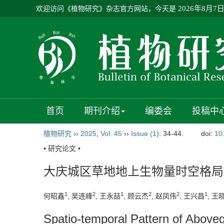
欢迎访问《植物研究》杂志官方网站，今天是
2026年8月7
首页
期刊介绍
编委会
投稿中
植物研究
››
2025
,
Vol. 45
››
Issue (1)
: 34-44.
doi:
10
• 研究论文 •
大庆城区草地地上生物量时空格局
1
2
1
2
2
1
何昭鑫
, 吴连峰
, 王永喆
, 顾云杰
, 赵凤伟
, 王兴昌
, 王
Spatio-temporal Pattern of Aboveg