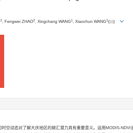
2
2
1
1
U
, Fengwei ZHAO
, Xingchang WANG
, Xiaochun WANG
(
)
时空动态对了解大庆地区的碳汇潜力具有重要意义。运用MODIS-NDV