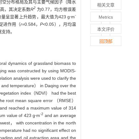
时空分布格局及其与主要气候因子（降水
相关文章
2
最高，其决定系数
R
为0.77，均方根误差
-
呈显著上升趋势，最大值为423 g⋅m
Metrics
促进作用（
r
=0.584，
P
<0.05），月均温
本文评价
据支持。
回顶部
poral dynamics of grassland biomass to
aqing was constructed by using MODIS-
tion analysis were used to clarify the
ion and temperature） in Daqing over the
ce vegetation index（NDVI） had the best
the root mean square error （RMSE）
， and reached a maximum value of 314
-2
um value of 423 g⋅m
and an average
thwest， with concentration in the north
perature had no significant effect on
loading and oil extraction area and the