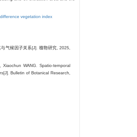
difference vegetation index
候因子关系[J]. 植物研究, 2025,
 Xiaochun WANG. Spatio-temporal
[J]. Bulletin of Botanical Research,