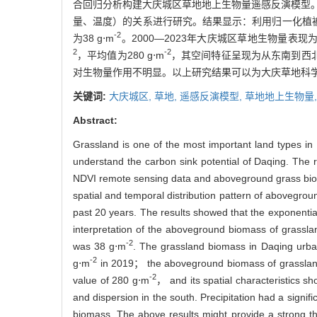
合回归分析构建大庆城区草地地上生物量遥感反演模型
量、温度）的关系进行研究。结果显示：利用归一化植被
-2
为38 g⋅m
。2000—2023年大庆城区草地生物量表现为
2
-2
，平均值为280 g⋅m
，其空间特征呈现为从东南到西
对生物量作用不明显。以上研究结果可以为大庆草地科
关键词:
大庆城区,
草地,
遥感反演模型,
草地地上生物量
Abstract:
Grassland is one of the most important land types in
understand the carbon sink potential of Daqing. Th
NDVI remote sensing data and aboveground grass bioma
spatial and temporal distribution pattern of abovegro
past 20 years. The results showed that the exponenti
interpretation of the aboveground biomass of grassla
-2
was 38 g⋅m
. The grassland biomass in Daqing urb
-2
g⋅m
in 2019； the aboveground biomass of grassland
-2
value of 280 g⋅m
， and its spatial characteristics s
and dispersion in the south. Precipitation had a signi
biomass. The above results might provide a strong theo