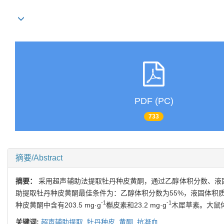
PDF (PC)
733
摘要/Abstract
摘要：
采用超声辅助法提取牡丹种皮黄酮，通过乙醇体积分数、液固
助提取牡丹种皮黄酮最佳条件为：乙醇体积分数为55%，液固体积质量比
-1
-1
种皮黄酮中含有203.5 mg·g
槲皮素和23.2 mg·g
木犀草素。大鼠
关键词:
超声辅助提取,
牡丹种皮,
黄酮,
抗凝血