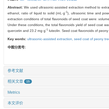
Abstract:
We used ultrasonic-assisted extraction method to extrac
-1
ethanol, ratio of liquid to solid (mL·g
), ultrasonic time and pow
extraction conditions of total flavonoids of seed coat were: volume
Under these conditions, the total flavonoids yield of seed coat w
-1
quercetin and 23.2 mg·g
luteolin. Seed coat flavonoids of peony 
Key words:
ultrasonic-assisted extraction,
seed coat of peony tr
中图分类号:
参考文献
相关文章
15
Metrics
本文评价