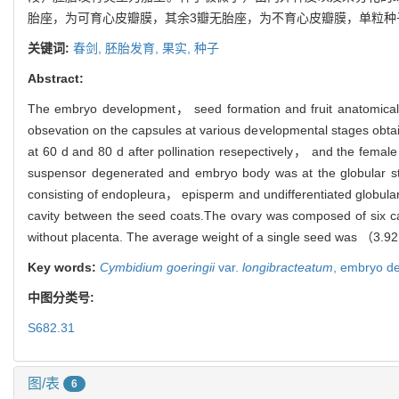
胎座，为可育心皮瓣膜，其余3瓣无胎座，为不育心皮瓣膜，单粒种子平均质量
关键词:
春剑,
胚胎发育,
果实,
种子
Abstract:
The embryo development， seed formation and fruit anatomical 
obsevation on the capsules at various developmental stages obta
at 60 d and 80 d after pollination resepectively， and the fem
suspensor degenerated and embryo body was at the globular s
consisting of endopleura， episperm and undifferentiated globula
cavity between the seed coats.The ovary was composed of six car
without placenta. The average weight of a single seed was （3
Key words:
Cymbidium goeringii
var.
longibracteatum
,
embryo d
中图分类号:
S682.31
图/表
6