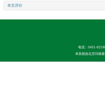
本文评价
电话：0451-82190
本系统由
北京玛格泰