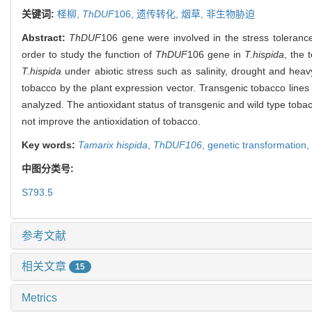
关键词:
柽柳,
ThDUF
106,
遗传转化,
烟草,
非生物胁迫
Abstract:
ThDUF
106 gene were involved in the stress toleranc
order to study the function of
ThDUF
106 gene in
T.hispida
, the
T.hispida
under abiotic stress such as salinity, drought and he
tobacco by the plant expression vector. Transgenic tobacco line
analyzed. The antioxidant status of transgenic and wild type tob
not improve the antioxidation of tobacco.
Key words:
Tamarix hispida
,
ThDUF106
,
genetic transformation,
中图分类号:
S793.5
参考文献
相关文章
15
Metrics