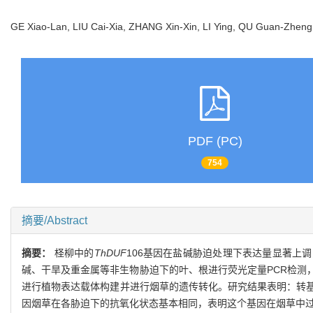
GE Xiao-Lan, LIU Cai-Xia, ZHANG Xin-Xin, LI Ying, QU Guan-Zh
PDF (PC)
754
摘要/Abstract
摘要：
柽柳中的
ThDUF
106基因在盐碱胁迫处理下表达量显著上
碱、干旱及重金属等非生物胁迫下的叶、根进行荧光定量PCR检测
进行植物表达载体构建并进行烟草的遗传转化。研究结果表明：转
因烟草在各胁迫下的抗氧化状态基本相同，表明这个基因在烟草中