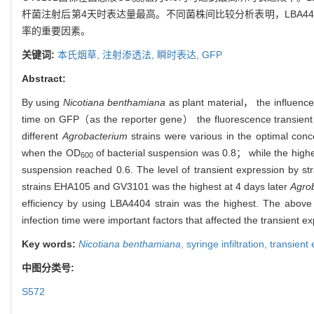
杆菌注射后第4天时表达量最高。不同菌株间比较分析表明，LBA
率的重要因素。
关键词:
本氏烟草,
注射渗透法,
瞬时表达,
GFP
Abstract:
By using
Nicotiana benthamiana
as plant material， the influence 
time on GFP（as the reporter gene） the fluorescence transient e
different
Agrobacterium
strains were various in the optimal conc
when the OD
of bacterial suspension was 0.8； while the high
600
suspension reached 0.6. The level of transient expression by s
strains EHA105 and GV3101 was the highest at 4 days later
Agro
efficiency by using LBA4404 strain was the highest. The above 
infection time were important factors that affected the transient ex
Key words:
Nicotiana benthamiana
,
syringe infiltration,
transient
中图分类号:
S572