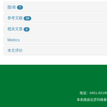
图/表
7
参考文献
39
相关文章
4
Metrics
本文评价
电话：0451-82190
本系统由
北京玛格泰