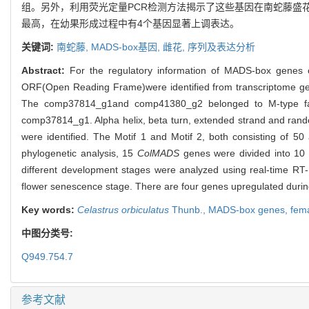
组。另外，利用荧光定量PCR检测方法揭示了这些基因在南蛇藤盛
最高，在幼果形成过程中有4个基因显著上调表达。
关键词:
南蛇藤,
MADS-box基因,
雌花,
序列及表达分析
Abstract:
For the regulatory information of MADS-box genes 
ORF(Open Reading Frame)were identified from transcriptome gene
The comp37814_g1and comp41380_g2 belonged to M-type famil
comp37814_g1. Alpha helix, beta turn, extended strand and rand
were identified. The Motif 1 and Motif 2, both consisting of 
phylogenetic analysis, 15
ColMADS
genes were divided into 10 c
different development stages were analyzed using real-time R
flower senescence stage. There are four genes upregulated durin
Key words:
Celastrus orbiculatus
Thunb.,
MADS-box genes,
fema
中图分类号:
Q949.754.7
参考文献