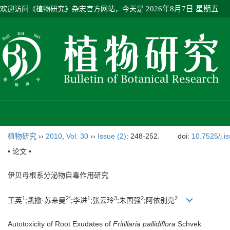
欢迎访问《植物研究》杂志官方网站，今天是
2026年8月7日 星期五
植物研究
››
2010
,
Vol. 30
››
Issue (2)
: 248-252.
doi:
10.7525/j.i
• 论文 •
伊贝母根系分泌物自毒作用研究
1
2*
1
3
2
2
王英
;凯撒·苏来曼
;李进
;张云玲
;朱国强
;阿依别克
Autotoxicity of Root Exudates of
Fritillaria pallidiflora
Schvek