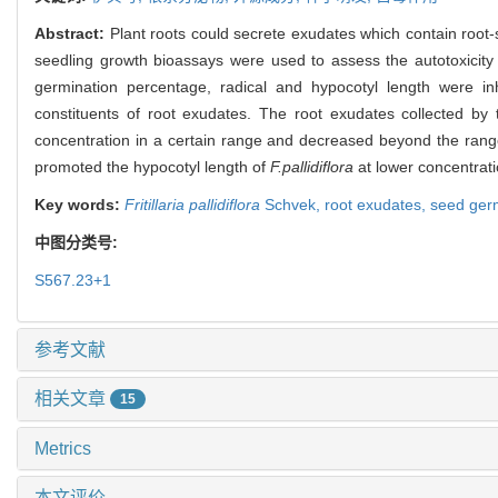
Abstract:
Plant roots could secrete exudates which contain root-s
seedling growth bioassays were used to assess the autotoxicity
germination percentage, radical and hypocotyl length were inhib
constituents of root exudates. The root exudates collected by 
concentration in a certain range and decreased beyond the range.
promoted the hypocotyl length of
F.pallidiflora
at lower concentrati
Key words:
Fritillaria pallidiflora
Schvek,
root exudates,
seed ger
中图分类号:
S567.23+1
参考文献
相关文章
15
Metrics
本文评价