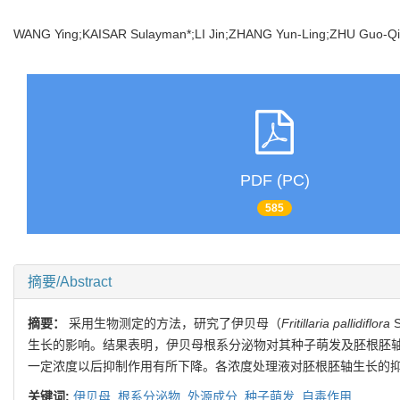
WANG Ying;KAISAR Sulayman*;LI Jin;ZHANG Yun-Ling;ZHU Guo-Q
PDF (PC)
585
摘要/Abstract
摘要：
采用生物测定的方法，研究了伊贝母（
Fritillaria pallidiflora
S
生长的影响。结果表明，伊贝母根系分泌物对其种子萌发及胚根胚
一定浓度以后抑制作用有所下降。各浓度处理液对胚根胚轴生长的
关键词:
伊贝母,
根系分泌物,
外源成分,
种子萌发,
自毒作用