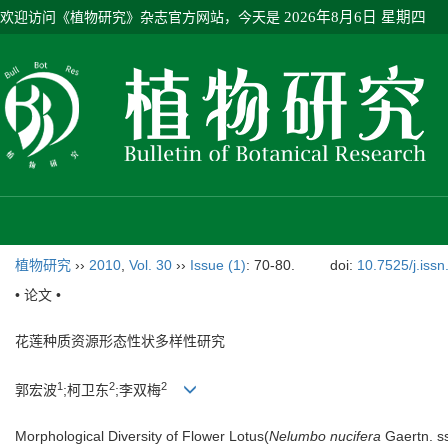
欢迎访问《植物研究》杂志官方网站，今天是
2026年8月6日 星期四
植物研究
››
2010
,
Vol. 30
››
Issue (1)
: 70-80.
doi:
10.7525/j.iss
• 论文 •
花莲种质资源形态性状多样性研究
1
2
2
郭宏波
;柯卫东
;李双梅
Morphological Diversity of Flower Lotus(
Nelumbo nucifera
Gaertn. s