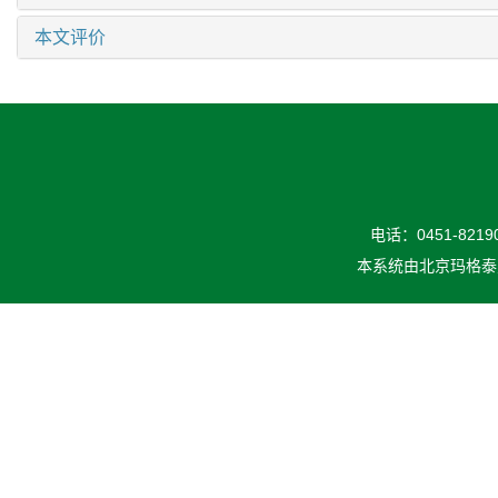
本文评价
电话：0451-82190
本系统由
北京玛格泰