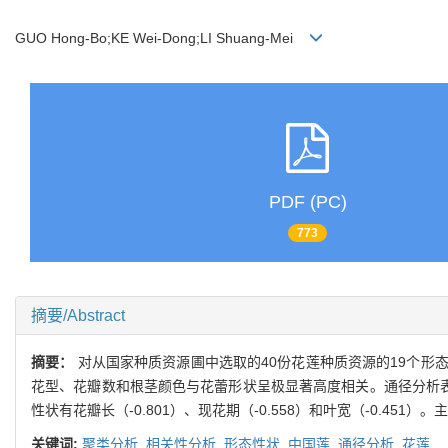
GUO Hong-Bo;KE Wei-Dong;LI Shuang-Mei
PDF (PC)
773
摘要/Abstract
摘要：
对从国家种质资源圃中选取的40份花莲种质资源的19个
花型、花瓣数和根茎颜色与花蕾形状呈极显著高度相关。通径分析表明现
性状有花瓣长（-0.801）、现花期（-0.558）和叶宽（-0.45
关键词:
聚类分析,
相关性分析,
形态性状,
中国莲,
通径分析,
花莲