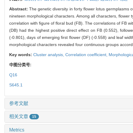
Abstract:
The genetic diversity in forty flower lotus germplasms 
nineteen morphological characters. Among all characters, flower typ
correlation with figure of floral bud (FB). The correlations of FB 
(DB) had the highest positive direct effect on FB (0.552), follo
(-0.801), days of emerging first flower (DF) (-0.558) and leaf widt
morphological characters revealed four continuous groups accordin
Key words:
Cluster analysis,
Correlation coefficient,
Morphologica
中图分类号:
Q16
S645.1
参考文献
相关文章
15
Metrics