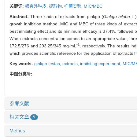
关键词:
银杏外种皮,
提取物,
抑菌实验,
MIC/MBC
Abstract:
Three kinds of extracts from ginkgo (
Ginkgo biloba
L.)
growth inhibition method. MIC and MBC of three kinds of extract
best inhibiting effect and its minimum efficacy is 37.4%, followed
When extracts concentration comes to an appropriate value, thre
-1
172.5/276 and 293.25/345 mg·mL
, respectively. The results in
which provides scientific reference for the application of extracts f
Key words:
ginkgo testas,
extracts,
inhibiting experiment,
MIC/M
中图分类号:
参考文献
相关文章
5
Metrics