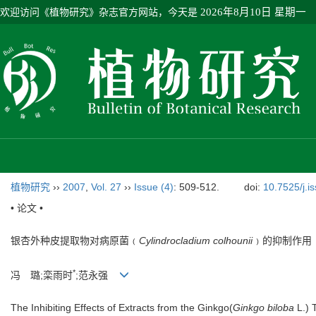
欢迎访问《植物研究》杂志官方网站，今天是
2026年8月10日 星期一
植物研究
››
2007
,
Vol. 27
››
Issue (4)
: 509-512.
doi:
10.7525/j.i
• 论文 •
银杏外种皮提取物对病原菌﹙
Cylindrocladium colhounii
﹚的抑制作用
*
冯 璐;栾雨时
;范永强
The Inhibiting Effects of Extracts from the Ginkgo(
Ginkgo biloba
L.) 