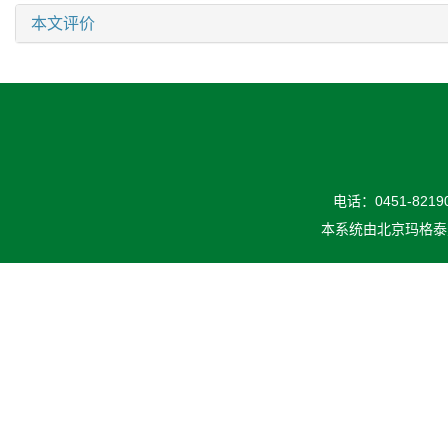
本文评价
电话：0451-82190
本系统由
北京玛格泰