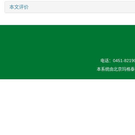
本文评价
电话：0451-82190
本系统由
北京玛格泰