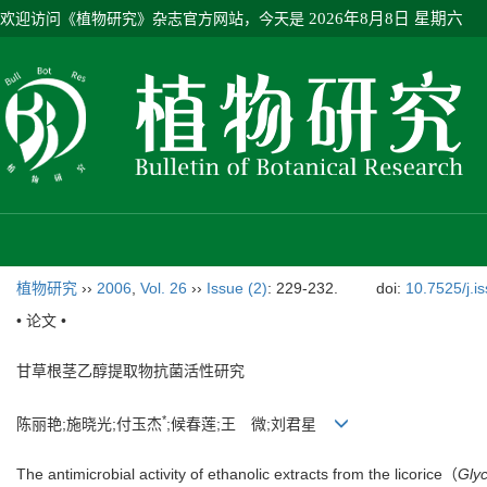
欢迎访问《植物研究》杂志官方网站，今天是
2026年8月8日 星期六
植物研究
››
2006
,
Vol. 26
››
Issue (2)
: 229-232.
doi:
10.7525/j.i
• 论文 •
甘草根茎乙醇提取物抗菌活性研究
*
陈丽艳;施晓光;付玉杰
;候春莲;王 微;刘君星
The antimicrobial activity of ethanolic extracts from the licorice（
Glyc