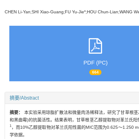
CHEN Li-Yan;SHI Xiao-Guang;FU Yu-Jie*;HOU Chun-Lian;WANG W
PDF (PC)
664
摘要/Abstract
摘要：
本实验采用琼脂扩散法和微量肉汤稀释法，研究了甘草根茎乙
和黑曲霉)的抗菌活性。结果表明，甘草根茎乙醇提取物对革兰氏阳性菌非
1
，而10%乙醇提取物对革兰氏阳性菌的MIC范围为0.625～1.250 mg
学依据。