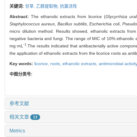
关键词:
甘草,
乙醇提取物,
抗菌活性
Abstract:
The ethanolic extracts from licorice (
Glycyrrhiza ural
Staphylococcus aureus
,
Bacillus subtilis
,
Escherichia coli
,
Pseudo
micro dilution method. Results showed, ethanolic extracts from t
negative bacteria and fungi. The range of MIC of 10% ethanolic 
-1
mg·mL
.The results indicated that antibacterially active compone
the application of ethanolic extracts from the licorice roots as antib
Key words:
licorice,
roots,
ethanolic extracts,
antimicrobial activit
中图分类号:
参考文献
相关文章
13
Metrics