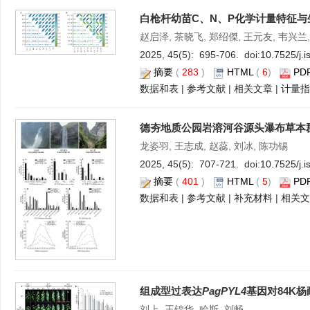
白枪杆幼苗C、N、P化学计量特征
赵启泽, 茶晓飞, 郑绍傑, 王元友, 韦兴兰
2025, 45(5): 695-706. doi:
10.7525/j.
摘要
(
283
)
HTML
(
6
)
PD
数据和表
|
参考文献
|
相关文章
|
计量指
德夯地质公园岩溶河谷源头瀑布草本
龙姿羽, 王志成, 赵蕊, 刘冰, 陈功锡
2025, 45(5): 707-721. doi:
10.7525/j.
摘要
(
401
)
HTML
(
5
)
PD
数据和表
|
参考文献
|
补充材料
|
相关文
组成型过表达
PagPYL4
基因对84K
刘上, 王锦华, 哈斯, 刘畅