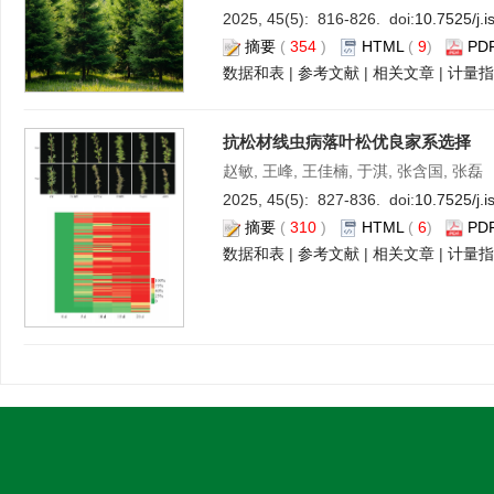
2025, 45(5): 816-826. doi:
10.7525/j.
摘要
(
354
)
HTML
(
9
)
PD
数据和表
|
参考文献
|
相关文章
|
计量指
抗松材线虫病落叶松优良家系选择
赵敏, 王峰, 王佳楠, 于淇, 张含国, 张磊
2025, 45(5): 827-836. doi:
10.7525/j.
摘要
(
310
)
HTML
(
6
)
PD
数据和表
|
参考文献
|
相关文章
|
计量指