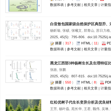
数据和表
|
参考文献
|
相关文章
|
计量指
白音敖包国家级自然保护区典型乔、
杨昕瑜, 张硕, 张曦文, 郑青山, 苏日力格
2025, 45(5): 795-806. doi:
10.7525/j.
摘要
(
317
)
HTML
(
11
)
P
数据和表
|
参考文献
|
相关文章
|
计量指
黑龙江西部3种杨树生长及生理特征
张政, 张鹏
2025, 45(5): 807-815. doi:
10.7525/j.
摘要
(
550
)
HTML
(
8
)
PD
数据和表
|
参考文献
|
相关文章
|
计量指
红松优树子代生长变异分析及优良材
王芳, 杨叶磊, 苑长华, 王君, 魏伟, 吴琳