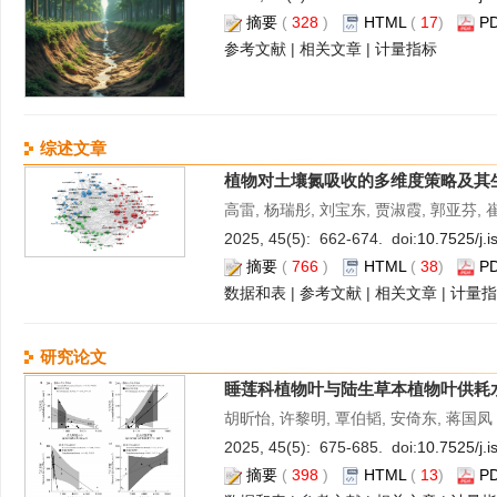
摘要
(
328
)
HTML
(
17
)
P
参考文献
|
相关文章
|
计量指标
综述文章
植物对土壤氮吸收的多维度策略及其
高雷, 杨瑞彤, 刘宝东, 贾淑霞, 郭亚芬,
2025, 45(5): 662-674. doi:
10.7525/j.
摘要
(
766
)
HTML
(
38
)
P
数据和表
|
参考文献
|
相关文章
|
计量指
研究论文
睡莲科植物叶与陆生草本植物叶供耗
胡昕怡, 许黎明, 覃伯韬, 安倚东, 蒋国凤
2025, 45(5): 675-685. doi:
10.7525/j.
摘要
(
398
)
HTML
(
13
)
P