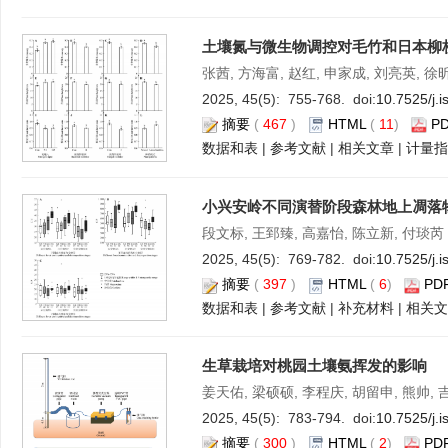
土壤氮与微生物调控对毛竹和日本柳
张茜, 方海富, 赵红, 申家成, 刘亮英, 徐
2025, 45(5): 755-768. doi:
10.7525/j.
摘要
(
467
)
HTML
(
11
)
P
数据和表
|
参考文献
|
相关文章
|
计量指
小兴安岭不同演替阶段森林地上凋落
段文标, 王郅臻, 高嘉怡, 陈立新, 付琰芮
2025, 45(5): 769-782. doi:
10.7525/j.
摘要
(
397
)
HTML
(
6
)
PD
数据和表
|
参考文献
|
补充材料
|
相关文
生草栽培对桃园土壤氨挥发的影响
姜天佑, 梁硕硕, 李程庆, 胡留申, 熊帅, 
2025, 45(5): 783-794. doi:
10.7525/j.
摘要
(
300
)
HTML
(
2
)
PD