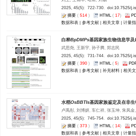
2025, 45(5): 722-730. doi:
10.7525/j.
摘要
(
514
)
HTML
(
17
)
P
数据和表
|
参考文献
|
相关文章
|
计量指
白桦
BpDMPs
基因家族生物信息学及
武思尧, 王新宇, 孙子腾, 郑志民
2025, 45(5): 731-744. doi:
10.7525/j.
摘要
(
390
)
HTML
(
5
)
PD
数据和表
|
参考文献
|
补充材料
|
相关文
水稻
OsBBTIs
基因家族鉴定及在非生
卢禹彤, 刘博妍, 车仁祥, 张玉坤, 朱凤金
2025, 45(5): 745-754. doi:
10.7525/j.
摘要
(
373
)
HTML
(
14
)
P
数据和表
|
参考文献
|
相关文章
|
计量指