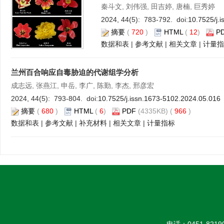
秦斗文, 刘伟强, 田吉婷, 唐楠, 巨秀婷
2024, 44(5): 783-792. doi:
10.7525/j.
摘要
(
720
)
HTML
(
12
)
P
数据和表
|
参考文献
|
相关文章
|
计量指
兰州百合响应自毒胁迫的代谢组学分析
成志远, 张燕江, 申岳, 李广, 陈勤, 李杰, 邢彦宏
2024, 44(5): 793-804. doi:
10.7525/j.issn.1673-5102.2024.05.016
摘要
(
680
)
HTML
(
6
)
PDF
(4335KB) (
966
)
数据和表
|
参考文献
|
补充材料
|
相关文章
|
计量指标
电话：0451-82190