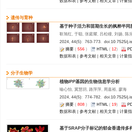
数据和表
|
参考文献
|
相关文章
|
计量指
遗传与育种
基于种子活力和苗期生长的枫桦半同
靳旭红, 于聪, 张庭耀, 吕松瞳, 刘扬, 陈
2024, 44(5): 763-773. doi:
10.7525/j.
摘要
(
556
)
HTML
(
12
)
P
数据和表
|
参考文献
|
相关文章
|
计量指
分子生物学
植物
IPP
基因的生物信息学分析
喻心怡, 冀慧玥, 路萍萍, 周嘉裕, 廖海
2024, 44(5): 774-782. doi:
10.7525/j.
摘要
(
808
)
HTML
(
19
)
P
数据和表
|
参考文献
|
相关文章
|
计量指
基于SRAP分子标记的郁金香遗传多