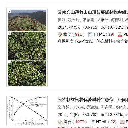
云南文山薄竹山山顶苔藓矮林物种组
黄红, 税玉民, 张志明, 罗家旺, 何德明, 
2024, 44(5): 738-752. doi:
10.7525/j.
摘要
(
991
)
HTML
(
19
)
P
数据和表
|
参考文献
|
补充材料
|
相关文
云冷杉红松林优势树种生态位、种间
栾宜通, 李念森, 乔璐靖, 琚存勇, 蔡体久
2024, 44(5): 753-762. doi:
10.7525/j.
摘要
(
1077
)
HTML
(
22
)