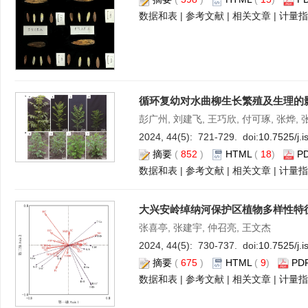
数据和表
|
参考文献
|
相关文章
|
计量指
循环复幼对水曲柳生长繁殖及生理的
彭广州, 刘建飞, 王巧欣, 付可琢, 张烨, 
2024, 44(5): 721-729. doi:
10.7525/j.
摘要
(
852
)
HTML
(
18
)
P
数据和表
|
参考文献
|
相关文章
|
计量指
大兴安岭绰纳河保护区植物多样性特
张喜亭, 张建宇, 仲召亮, 王文杰
2024, 44(5): 730-737. doi:
10.7525/j.
摘要
(
675
)
HTML
(
9
)
PD
数据和表
|
参考文献
|
相关文章
|
计量指