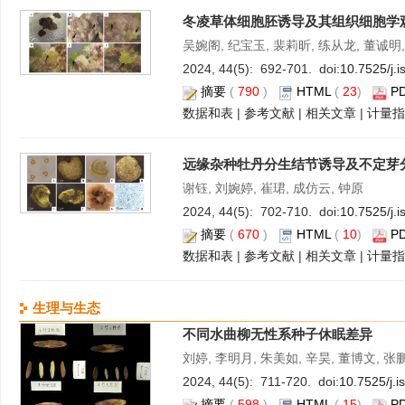
冬凌草体细胞胚诱导及其组织细胞学
吴婉阁, 纪宝玉, 裴莉昕, 练从龙, 董诚明
2024, 44(5): 692-701. doi:
10.7525/j.
摘要
(
790
)
HTML
(
23
)
P
数据和表
|
参考文献
|
相关文章
|
计量指
远缘杂种牡丹分生结节诱导及不定芽
谢钰, 刘婉婷, 崔珺, 成仿云, 钟原
2024, 44(5): 702-710. doi:
10.7525/j.
摘要
(
670
)
HTML
(
10
)
P
数据和表
|
参考文献
|
相关文章
|
计量指
生理与生态
不同水曲柳无性系种子休眠差异
刘婷, 李明月, 朱美如, 辛昊, 董博文, 张
2024, 44(5): 711-720. doi:
10.7525/j.
摘要
(
598
)
HTML
(
15
)
P