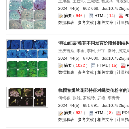
王康鑫, 王仕沁, 王毅敏, 程志杰, 陈发菊
2024, 44(5): 662-669. doi:
10.7525/j.
摘要
(
946
)
HTML
(
14
)
P
数据和表
|
参考文献
|
相关文章
|
计量指
‘燕山红栗’雌花不同发育阶段解剖结
王庆吉延, 李金, 李田, 邢宇, 秦岭, 房克
2024, 44(5): 670-680. doi:
10.7525/j.
摘要
(
1022
)
HTML
(
15
)
数据和表
|
参考文献
|
相关文章
|
计量指
梳帽卷瓣兰花部特征对蝇类传粉者的
何锦睿, 张雄, 罗银玲, 罗艳, 李青青
2024, 44(5): 681-691. doi:
10.7525/j.
摘要
(
932
)
HTML
(
8
)
PD
数据和表
|
参考文献
|
相关文章
|
计量指