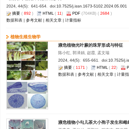
2024, 44(5): 641-654. doi:
10.7525/j.issn.1673-5102.2024.05.001
摘要
(
892
)
HTML
(
11
)
PDF
(704KB) (
2684
)
数据和表
|
参考文献
|
相关文章
|
计量指标
植物生殖生物学
濒危植物光叶蕨的珠芽形成与特征
陈小红, 郭泽娟, 赵霞, 孟文瑞
2024, 44(5): 655-661. doi:
10.7525/j.
摘要
(
1171
)
HTML
(
22
)
数据和表
|
参考文献
|
相关文章
|
计量指
濒危植物小勾儿茶大小孢子发生和雌