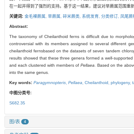
在一起并得到了强烈的支持。基于这一结果，建议对旱蕨属范围重
关键词:
金毛裸蕨属,
旱蕨属,
碎米蕨类,
系统发育,
分类修订,
凤尾蕨
Abstract:
The taxonomy of Cheilanthoid ferns is difficult due to morpho
controversial with its members assigned to several different g
cheilanthoid ferns
based on the datasets of seven tandem chlor
results showed that these three genera formed a well-supported 
and each clustered with members of
Pellaea
. Based on the abov
into the same genus.
Key words:
Paragymnopteris
,
Pellaea
,
Cheilanthoid,
phylogeny,
中图分类号:
S682.35
图/表
4