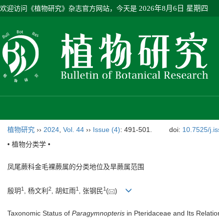
欢迎访问《植物研究》杂志官方网站，今天是
2026年8月6日 星期四
植物研究
››
2024
,
Vol. 44
››
Issue (4)
: 491-501.
doi:
10.7525/j.i
• 植物分类学 •
凤尾蕨科金毛裸蕨属的分类地位及旱蕨属范围
1
2
1
1
殷玥
, 杨文利
, 胡虹雨
, 张钢民
(
)
Taxonomic Status of
Paragymnopteris
in Pteridaceae and Its Relatio