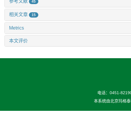
参考文献
45
相关文章
15
Metrics
本文评价
电话：0451-82190
本系统由
北京玛格泰