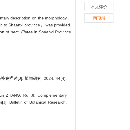
本文评价
ntary description on the morphology，
回顶部
c to Shaanxi province， was provided.
on of sect.
Elatae
in Shaanxi Province
[J]. 植物研究, 2024, 44(4):
un ZHANG, Rui JI. Complementary
[J]. Bulletin of Botanical Research,