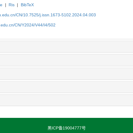
te
|
Ris
|
BibTeX
efu.edu.cn/CN/10.7525/j.issn.1673-5102.2024.04.003
fu.edu.cn/CN/Y2024/V44/I4/502
黑ICP备19004777号