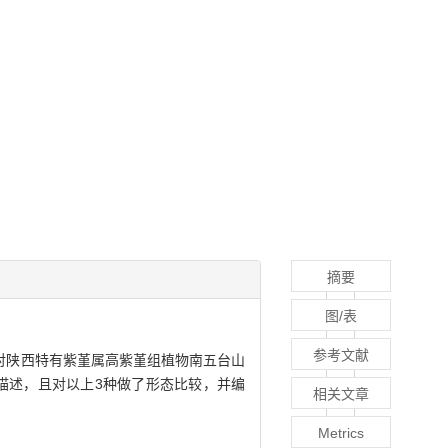
摘要
图/表
参考文献
）；对陕西特有紫堇属高紫堇组植物南五台山
了补充描述，且对以上3种做了形态比较，并编
相关文章
Metrics