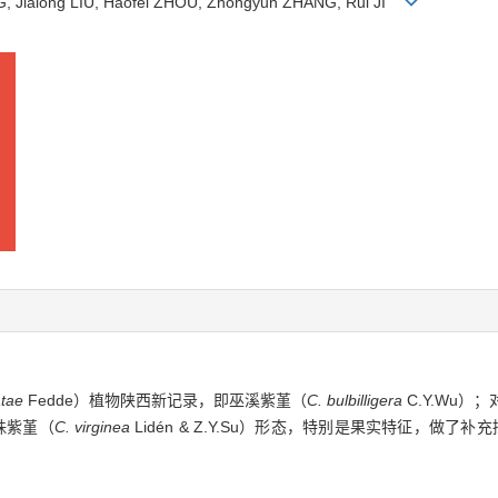
G, Jialong LIU, Haofei ZHOU, Zhongyun ZHANG, Rui JI
atae
Fedde）植物陕西新记录，即巫溪紫堇（
C. bulbilligera
C.Y.Wu
腋含珠紫堇（
C. virginea
Lidén & Z.Y.Su）形态，特别是果实特征，做