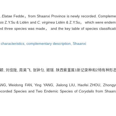
t.
Elatae
Fedde，
from Shaanxi Province is newly recorded. Compleme
sis
Z.Y.Su & Lidén and
C. virginea
Lidén & Z.Y.Su， which were endemi
 three species was made， and the key table of species classificati
characteristics,
complementary description,
Shaanxi
颖, 刘佳陇, 周昊飞, 张钟匀, 姬瑞. 陕西紫堇属1新记录种和2特有种形态补充描述
NG, Weidong FAN, Ying YANG, Jialong LIU, Haofei ZHOU, Zhongy
Recorded Species and Two Endemic Species of
Corydalis
from Shaanxi