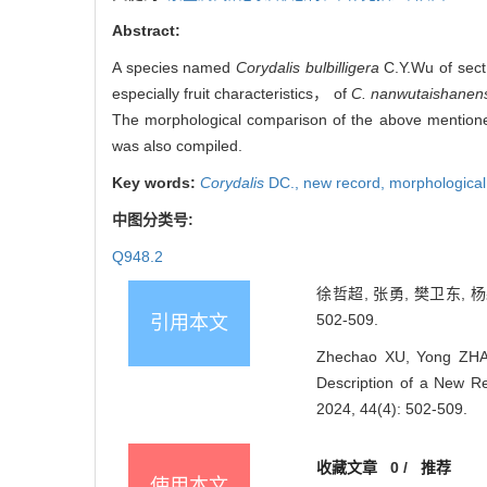
Abstract:
A species named
Corydalis bulbilligera
C.Y.Wu of sec
especially fruit characteristics， of
C. nanwutaishanen
The morphological comparison of the above mentioned
was also compiled.
Key words:
Corydalis
DC.,
new record,
morphological 
中图分类号:
Q948.2
徐哲超, 张勇, 樊卫东, 杨
502-509.
引用本文
Zhechao XU, Yong ZHA
Description of a New 
2024, 44(4): 502-509.
收藏文章
0
/
推荐
使用本文