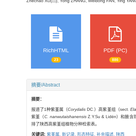
Zhechao XU(
), Yong ZHANG, Weidong FAN, Ying YAN
RichHTML
PDF (PC)
23
886
摘要/Abstract
摘要：
报道了1种紫堇属（
Corydalis
DC.）高紫堇组（sect.
El
紫堇（
C. nanwutaishanensis
Z.Y.Su & Lidén）和
排了陕西高紫堇组植物分种检索表。
关键词:
紫堇属,
新记录,
形态特征,
补充描述,
陕西