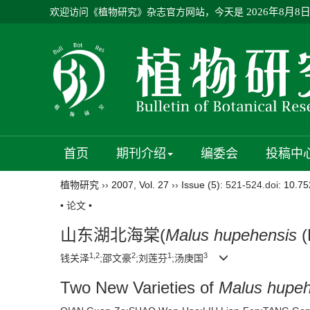
欢迎访问《植物研究》杂志官方网站，今天是
2026年8月8
首页
期刊介绍
编委会
投稿中
植物研究
››
2007
,
Vol. 27
››
Issue (5)
: 521-524.
doi:
10.75
• 论文 •
山东湖北海棠(
Malus hupehensis
(
1,2
2
1
3
钱关泽
;邵文豪
;刘莲芬
;汤庚国
Two New Varieties of
Malus hupeh