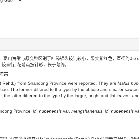
Geng-Guo
泰山海棠与原变种区别于叶缘锯齿较钝较小，果实紫红色，直径约0.6 cm
较直行, 花萼齿披针形，长于萼筒。
海棠
 Rehd.) from Shandong Province were reported. They are
Malus hup
hao. The former differed to the type by the obtuse and smaller sawteeth
., the latter differed to the type by the larger, bright and flat leaves,
ndong Province,
M. hupehensis
var.
mengshanensis
,
M. hupehensis
va