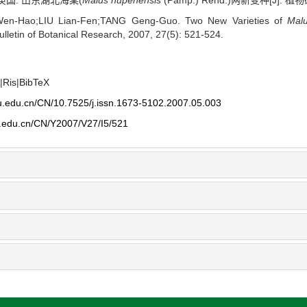
庚国. 山东湖北海棠(
Malus hupehensis
(Pamp.) Rehd.)两新变种[J]. 植物研究
n-Hao;LIU Lian-Fen;TANG Geng-Guo. Two New Varieties of
Mal
lletin of Botanical Research, 2007, 27(5): 521-524.
|
Ris
|
BibTeX
efu.edu.cn/CN/10.7525/j.issn.1673-5102.2007.05.003
fu.edu.cn/CN/Y2007/V27/I5/521