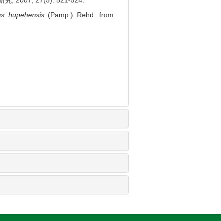
, 2007, 27(5): 521-524.
us hupehensis
(Pamp.) Rehd. from