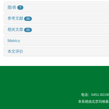
图/表
7
参考文献
34
相关文章
15
Metrics
本文评价
电话：0451-82190
本系统由
北京玛格泰