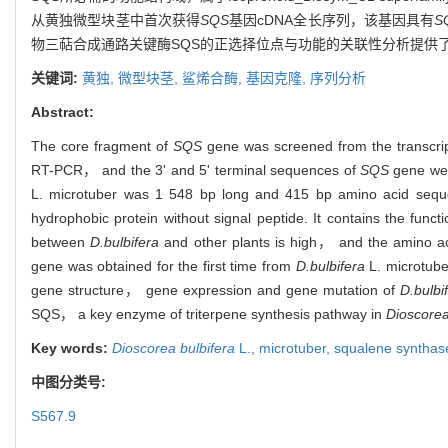
从黄独微型块茎中首次获得
SQS
基因cDNA全长序列，该基因具有
S
物三萜合成通路关键酶SQS的正选择位点与功能的关联性分析提供
关键词:
黄独,
微型块茎,
鲨烯合酶,
基因克隆,
序列分析
Abstract:
The core fragment of
SQS
gene was screened from the transcr
RT-PCR， and the 3' and 5' terminal sequences of
SQS
gene wer
L. microtuber was 1 548 bp long and 415 bp amino acid sequen
hydrophobic protein without signal peptide. It contains the fu
between
D.bulbifera
and other plants is high， and the amino ac
gene was obtained for the first time from
D.bulbifera
L. microtube
gene structure， gene expression and gene mutation of
D.bulbi
SQS， a key enzyme of triterpene synthesis pathway in
Dioscore
Key words:
Dioscorea bulbifera
L.,
microtuber,
squalene synth
中图分类号:
S567.9