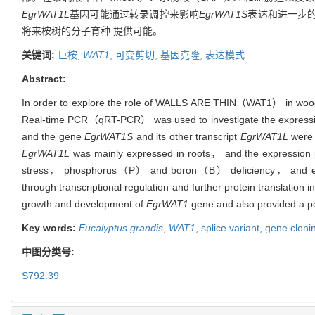
EgrWAT1L
基因可能通过转录调控来影响
EgrWAT1S
表达和进一步
将来桉树的分子育种 提供可能。
关键词:
巨桉,
WAT1
,
可变剪切,
基因克隆,
表达模式
Abstract:
In order to explore the role of WALLS ARE THIN（WAT1） in wood 
Real-time PCR（qRT-PCR） was used to investigate the expressi
and the gene
EgrWAT1S
and its other transcript
EgrWAT1L
were 
EgrWAT1L
was mainly expressed in roots， and the expression 
stress， phosphorus（P） and boron（B） deficiency， and ev
through transcriptional regulation and further protein translation 
growth and development of
EgrWAT1
gene and also provided a pos
Key words:
Eucalyptus grandis
,
WAT1
,
splice variant,
gene cloni
中图分类号:
S792.39