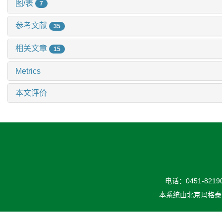
图/表
7
参考文献
35
相关文章
15
Metrics
本文评价
电话：0451-82190
本系统由
北京玛格泰