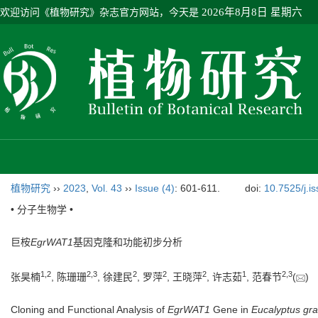
欢迎访问《植物研究》杂志官方网站，今天是
2026年8月8日 星期六
植物研究
››
2023
,
Vol. 43
››
Issue (4)
: 601-611.
doi:
10.7525/j.i
• 分子生物学 •
巨桉
EgrWAT1
基因克隆和功能初步分析
1
,
2
2
,
3
2
2
2
1
2
,
3
张昊楠
, 陈珊珊
, 徐建民
, 罗萍
, 王晓萍
, 许志茹
, 范春节
(
Cloning and Functional Analysis of
EgrWAT1
Gene in
Eucalyptus gra