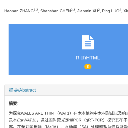
1
,
2
2
,
3
2
2
Haonan ZHANG
, Shanshan CHEN
, Jianmin XU
, Ping LUO
, X
RichHTML
8
摘要/Abstract
摘要：
为探究WALLS ARE THIN （WAT1）在木本植物中木材形
录本
EgrWAT1L
，通过实时荧光定量PCR（qRT-PCR）探究其
部。在茉莉酸甲酯（MeJA）、水杨酸（SA）处理和盐胁迫以及