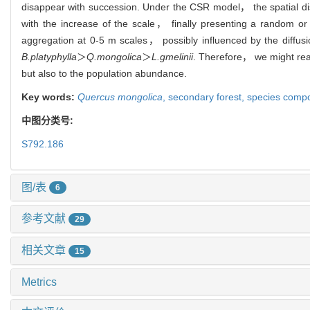
disappear with succession. Under the CSR model， the spatial dis
with the increase of the scale， finally presenting a random o
aggregation at 0-5 m scales， possibly influenced by the diffusi
B.platyphylla
＞
Q.mongolica
＞
L.gmelinii
. Therefore， we might reas
but also to the population abundance.
Key words:
Quercus mongolica
,
secondary forest,
species compo
中图分类号:
S792.186
图/表
6
参考文献
29
相关文章
15
Metrics