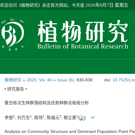
欢迎访问《植物研究》杂志官方网站，今天是
2026年8月7日 星期五
植物研究
››
2020
,
Vol. 40
››
Issue (6)
: 830-838.
doi:
10.7525/j.i
• 研究报告 •
蒙古栎次生林群落结构及优势种群点格局分析
1
1
2
3
1
李想
, 刘万生
, 周玮
, 陈福元
, 穆立蔷
(
)
Analysis on Community Structure and Dominant Population Point Pat