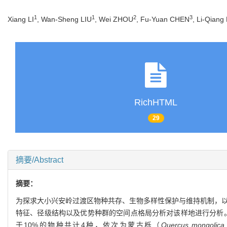
1
1
2
3
Xiang LI
, Wan-Sheng LIU
, Wei ZHOU
, Fu-Yuan CHEN
, Li-Qiang
RichHTML
29
摘要/Abstract
摘要：
为探求大小兴安岭过渡区物种共存、生物多样性保护与维持机制，以
特征、径级结构以及优势种群的空间点格局分析对该样地进行分析。结果表
于10%的物种共计4种，依次为蒙古栎（
Quercus mongolica