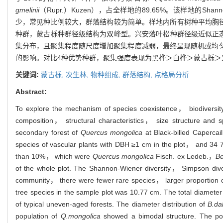
gmelinii
（Rupr.）Kuzen），占全样地的89.65%。该样地的Shann
少，常见种比例较大，群落结构较为简单。样地内所有树种平均胸径10
种群，蒙古栎种群径级结构为双峰型。兴安落叶松种群径级近似正态
集分布，且聚集程度随尺度增加聚集程度减弱，最终呈现随机或均匀
的影响。对比4种优势种群，聚集强度表现为黑桦＞白桦＞蒙古栎
关键词:
蒙古栎,
次生林,
物种组成,
群落结构,
点格局分析
Abstract:
To explore the mechanism of species coexistence， biodiversi
composition， structural characteristics， size structure and s
secondary forest of
Quercus mongolica
at Black-billed Capercai
species of vascular plants with DBH ≥1 cm in the plot， and 34 7
than 10%， which were
Quercus mongolica
Fisch. ex Ledeb.，
Be
of the whole plot. The Shannon-Wiener diversity， Simpson dive
community， there were fewer rare species， larger proportion 
tree species in the sample plot was 10.77 cm. The total diameter 
of typical uneven-aged forests. The diameter distribution of
B.da
population of
Q.mongolica
showed a bimodal structure. The po