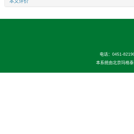
本文评价
电话：0451-82190
本系统由
北京玛格泰