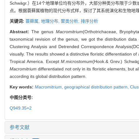
Schwägr.）在14个地理单位均有分布外，大部分种类分布限
点。根据蓑藓属植物的现代分布式样，探讨了其系统演化和生物地
关键词:
蓑藓属,
地理分布,
聚类分析,
排序分析
Abstract:
The genus
Macromitrium
(Orthotrichaceae, Bryophyta
taxonomical revision of the genus, we got the distribution dat
Clustering Analysis and Detrended Correspondence Analysis(DCA
visually. The results showed a distinctive floristic differentiation of
Tropical America. Except
M.microstomum
(Hook.& Grev.) Schwägr
Macromitrium
differentiated not only in its floristic elements, bu
according its global distribution pattern.
Key words:
Macromitrium
,
geographical distribution pattern,
Clus
中图分类号:
Q949.35+2
参考文献