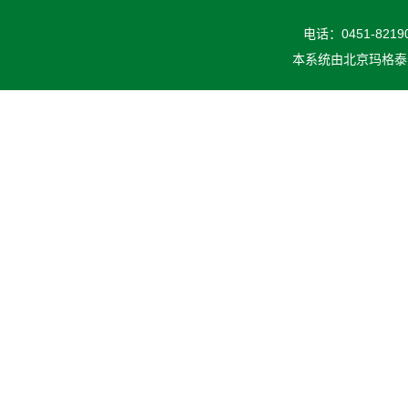
电话：0451-82190
本系统由
北京玛格泰