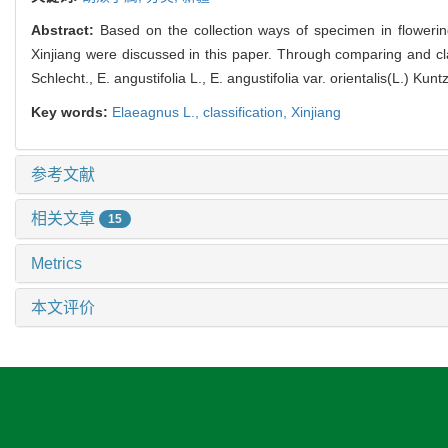
Abstract:
Based on the collection ways of specimen in floweri
Xinjiang were discussed in this paper. Through comparing and cla
Schlecht., E. angustifolia L., E. angustifolia var. orientalis(L.) K
Key words:
Elaeagnus L.,
classification,
Xinjiang
参考文献
相关文章
15
Metrics
本文评价