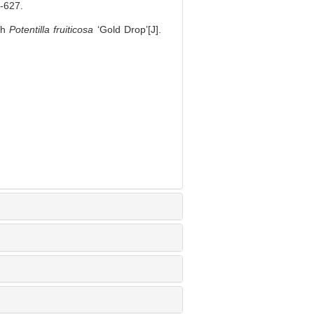
627.
th
Potentilla fruiticosa
‘Gold Drop’[J].