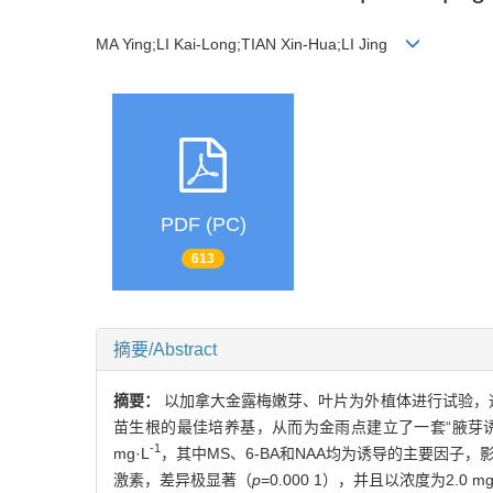
MA Ying;LI Kai-Long;TIAN Xin-Hua;LI Jing
PDF (PC)
613
摘要/Abstract
摘要：
以加拿大金露梅嫩芽、叶片为外植体进行试验，
苗生根的最佳培养基，从而为金雨点建立了一套“腋芽诱导
-1
mg·L
，其中MS、6-BA和NAA均为诱导的主要因子，
激素，差异极显著（
p
=0.000 1），并且以浓度为2.0 mg