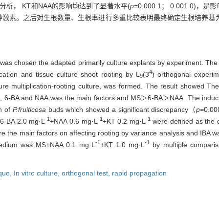
差分析， KT和NAA的影响均达到了显著水平(
p
=0.000 1； 0.001 0
激素。之后对生根数量、生根率进行多重比较表明最终确定生根培养基为MS+NA
 was chosen the adapted primarily culture explants by experiment. The
4
ication and tissue culture shoot rooting by L
(3
) orthogonal experim
9
ure multiplication-rooting culture, was formed. The result showed The
, 6-BA and NAA was the main factors and MS＞6-BA＞NAA. The inducti
on of
P.fruiticosa
buds which showed a significant discrepancy（
p
=0.00
-1
-1
-1
6-BA 2.0 mg·L
+NAA 0.6 mg·L
+KT 0.2 mg·L
were defined as the 
re the main factors on affecting rooting by variance analysis and IBA
-1
-1
 medium was MS+NAA 0.1 mg·L
+KT 1.0 mg·L
by multiple compari
quo,
In vitro culture,
orthogonal test,
rapid propagation