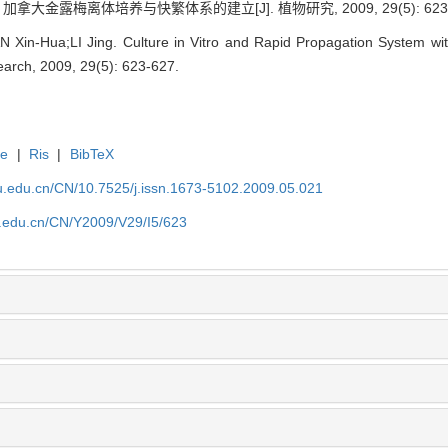
加拿大金露梅离体培养与快繁体系的建立[J]. 植物研究, 2009, 29(5): 623-
N Xin-Hua;LI Jing. Culture in Vitro and Rapid Propagation System wi
search, 2009, 29(5): 623-627.
te
|
Ris
|
BibTeX
efu.edu.cn/CN/10.7525/j.issn.1673-5102.2009.05.021
fu.edu.cn/CN/Y2009/V29/I5/623