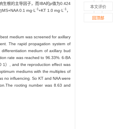
)，是影响生根的主导因子，而IBA的
p
值为0.424
本文评价
-1
-1
A 0.1 mg·L
+KT 1.0 mg·L
，
回顶部
 best medium was screened for axillary
ent. The rapid propagation system of
 differentiation medium of axillary bud
on rate was reached to 96.33%. 6-BA
0 1）, and the reproduction effect was
optimum mediums with the multiples of
 was no influencing. So KT and NAA were
son.The rooting number was 8.63 and