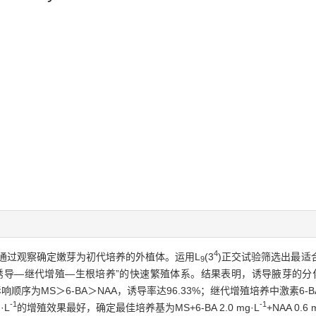
4
通过观察确定嫩芽为初代培养的外植体。运用L
(3
)正交试验筛选出最适
9
—继代增殖—生根培养”的快速繁殖体系。结果表明，诱导腋芽的分化培养基为
影响顺序为MS＞6-BA＞NAA，诱导率达96.33%；继代增殖培养中激素
-1
-1
·L
的增殖效果最好，确定最佳培养基为MS+6-BA 2.0 mg·L
+NAA 0.6 