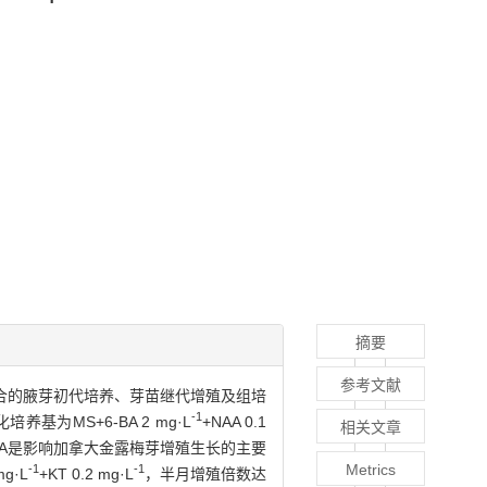
摘要
参考文献
合的腋芽初代培养、芽苗继代增殖及组培
-1
MS+6-BA 2 mg·L
+NAA 0.1
相关文章
6-BA是影响加拿大金露梅芽增殖生长的主要
Metrics
-1
-1
mg·L
+KT 0.2 mg·L
，半月增殖倍数达