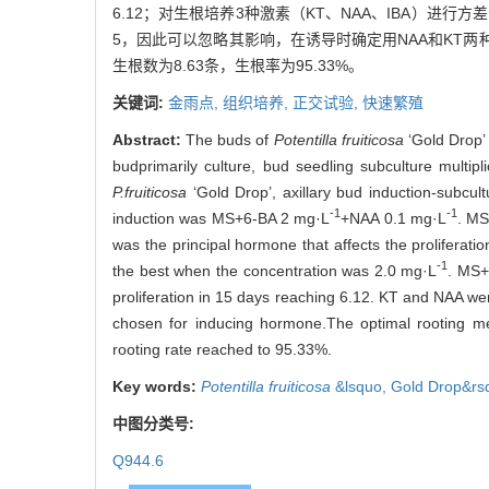
6.12；对生根培养3种激素（KT、NAA、IBA）进行方
5，因此可以忽略其影响，在诱导时确定用NAA和KT两种
生根数为8.63条，生根率为95.33%。
关键词:
金雨点,
组织培养,
正交试验,
快速繁殖
Abstract:
The buds of
Potentilla fruiticosa
‘Gold Drop’
budprimarily culture, bud seedling subculture multipl
P.fruiticosa
‘Gold Drop’, axillary bud induction-subcult
-1
-1
induction was MS+6-BA 2 mg·L
+NAA 0.1 mg·L
. MS
was the principal hormone that affects the proliferati
-1
the best when the concentration was 2.0 mg·L
. MS+
proliferation in 15 days reaching 6.12. KT and NAA we
chosen for inducing hormone.The optimal rooting
rooting rate reached to 95.33%.
Key words:
Potentilla fruiticosa
&lsquo,
Gold Drop&rs
中图分类号:
Q944.6