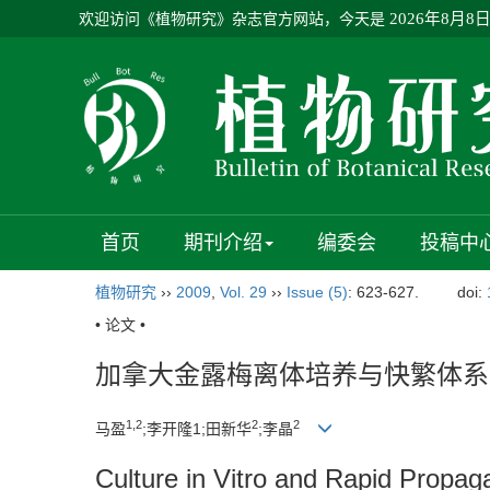
欢迎访问《植物研究》杂志官方网站，今天是
2026年8月8
首页
期刊介绍
编委会
投稿中
植物研究
››
2009
,
Vol. 29
››
Issue (5)
: 623-627.
doi:
• 论文 •
加拿大金露梅离体培养与快繁体系
1,2
2
2
马盈
;李开隆1;田新华
;李晶
Culture in Vitro and Rapid Propa