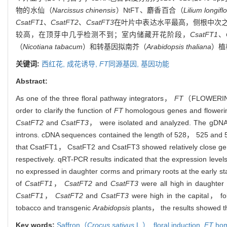
物的水仙（
Narcissus chinensis
）NtFT、麝香百合（
Lilium longif
CsatFT1
、
CsatFT2
、
CsatFT3
在叶片中表达水平最高，侧根中次
较高，在顶芽中几乎检测不到；室内储藏开花阶段，
CsatFT1
、
（
Nicotiana tabacum
）和转基因拟南芥（
Arabidopsis thaliana
）植
关键词:
西红花,
成花诱导,
FT
同源基因,
基因功能
Abstract:
As one of the three floral pathway integrators，
FT
（FLOWERI
order to clarify the function of
FT
homologous genes and floweri
CsatFT2
and
CsatFT3
， were isolated and analyzed. The gDNA
introns. cDNA sequences contained the length of 528， 525 and
that CsatFT1， CsatFT2 and CsatFT3 showed relatively close gen
respectively. qRT-PCR results indicated that the expression level
no expressed in daughter corms and primary roots at the early s
of
CsatFT1
，
CsatFT2
and
CsatFT3
were all high in daughter
CsatFT1
，
CsatFT2
and
CsatFT3
were high in the capital， fo
tobacco and transgenic
Arabidopsis
plants， the results showed t
Key words:
Saffron（
Crocus sativus
L.）,
floral induction,
FT
hom