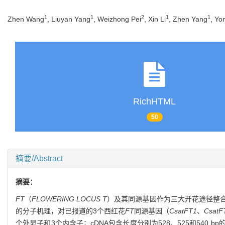
1
1
2
1
1
Zhen Wang
, Liuyan Yang
, Weizhong Pei
, Xin Li
, Zhen Yang
, Yo
RichHTML
50
摘要/Abstract
摘要：
FT
（
FLOWERING LOCUS T
）及其同源基因作为三大开花途径整
的分子机理，对已报道的3个西红花
FT
同源基因（
CsatFT1
、
CsatF
个外显子和3个内含子；cDNA包含长度分别为528、525和540 bp的