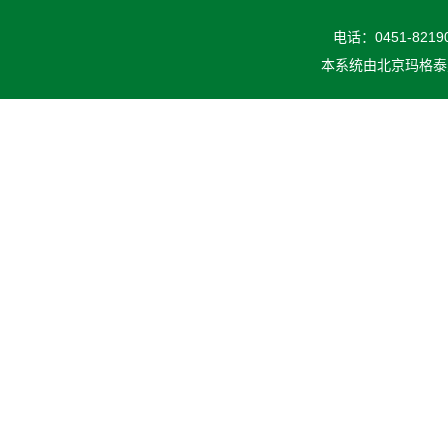
电话：0451-82190
本系统由
北京玛格泰