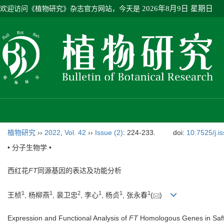
欢迎访问《植物研究》杂志官方网站，今天是
2026年8月9日 星期日
植物研究
››
2022
,
Vol. 42
››
Issue (2)
: 224-233.
doi:
10.7525/j.i
• 分子生物学 •
西红花
FT
同源基因的表达及功能分析
1
1
2
1
1
1
王桢
, 杨柳燕
, 裴卫忠
, 李心
, 杨贞
, 张永春
(
)
Expression and Functional Analysis of
FT
Homologous Genes in Saff