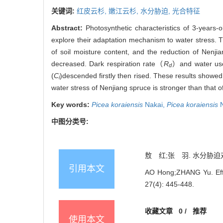
关键词:
红皮云杉,
嫩江云杉,
水分胁迫,
光合特征
Abstract:
Photosynthetic characteristics of 3-years
explore their adaptation mechanism to water stress.
of soil moisture content, and the reduction of Nenji
decreased. Dark respiration rate（
R
）and water use 
d
(
C
)descended firstly then rised. These results showed t
i
water stress of Nenjiang spruce is stronger than that
Key words:
Picea koraiensis
Nakai,
Picea koraiensis
N
中图分类号:
敖 红;张 羽. 水分胁迫对云杉
引用本文
AO Hong;ZHANG Yu. Effec
27(4): 445-448.
收藏文章
0
/
推荐
使用本文