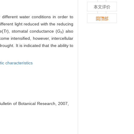
本文评价
different water conditions in order to
回顶部
ferent light reduced with the reducing
e(
Tr
), stomatal conductance (
G
) also
s
 intensified, however, intercellular
ght. It is indicated that the ability to
ic characteristics
lletin of Botanical Research, 2007,