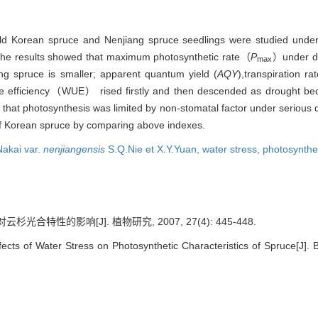
-old Korean spruce and Nenjiang spruce seedlings were studied under 
 The results showed that maximum photosynthetic rate（
P
）under dif
max
ang spruce is smaller; apparent quantum yield (
AQY
),transpiration rat
efficiency（WUE） rised firstly and then descended as drought become
hat photosynthesis was limited by non-stomatal factor under serious drou
 of Korean spruce by comparing above indexes.
akai var.
nenjiangensis
S.Q.Nie et X.Y.Yuan,
water stress,
photosynthet
光合特性的影响[J]. 植物研究, 2007, 27(4): 445-448.
ts of Water Stress on Photosynthetic Characteristics of Spruce[J]. Bu