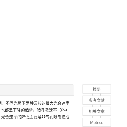
摘要
参考文献
明，不同光强下两种云杉的最大光合速率
）也都呈下降的趋势。暗呼吸速率（
R
）
相关文章
d
，光合速率的降低主要是非气孔限制造成
Metrics