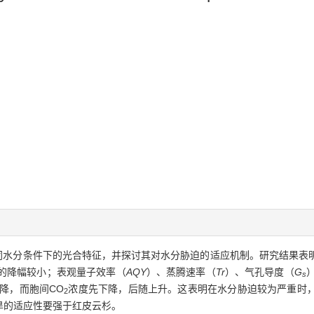
同水分条件下的光合特征，并探讨其对水分胁迫的适应机制。研究结果表
的降幅较小；表观量子效率（
AQY
）、蒸腾速率（
Tr
）、气孔导度（
G
s
降，而胞间CO
浓度先下降，后随上升。这表明在水分胁迫较为严重时
2
旱的适应性要强于红皮云杉。