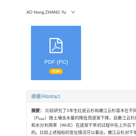
AO Hong;ZHANG Yu
PDF (PC)
1194
摘要/Abstract
摘要：
比较研究了3年生红皮云杉和嫩江云杉苗木在不
（
P
）随土壤含水量的降低而逐渐下降，且嫩江云杉
max
和水分利用率（WUE）在逐渐干旱的过程中先上升后下
的。比较上述指标的变化情况可以看出，嫩江云杉对干