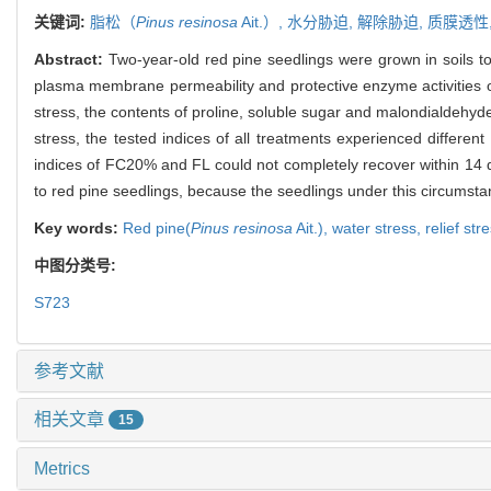
关键词:
脂松（
Pinus resinosa
Ait.）,
水分胁迫,
解除胁迫,
质膜透性
Abstract:
Two-year-old red pine seedlings were grown in soils to 
plasma membrane permeability and protective enzyme activities of
stress, the contents of proline, soluble sugar and malondialdehyde
stress, the tested indices of all treatments experienced differe
indices of FC20% and FL could not completely recover within 14 
to red pine seedlings, because the seedlings under this circums
Key words:
Red pine(
Pinus resinosa
Ait.),
water stress,
relief str
中图分类号:
S723
参考文献
相关文章
15
Metrics