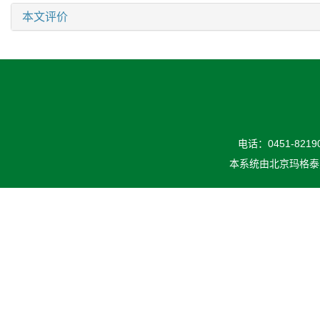
本文评价
电话：0451-82190
本系统由
北京玛格泰