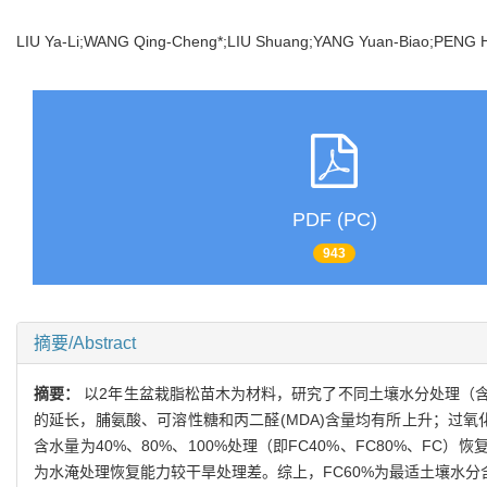
LIU Ya-Li;WANG Qing-Cheng*;LIU Shuang;YANG Yuan-Biao;PENG
PDF (PC)
943
摘要/Abstract
摘要：
以2年生盆栽脂松苗木为材料，研究了不同土壤水分处理（
的延长，脯氨酸、可溶性糖和丙二醛(MDA)含量均有所上升；过氧
含水量为40%、80%、100%处理（即FC40%、FC80%、F
为水淹处理恢复能力较干旱处理差。综上，FC60%为最适土壤水分