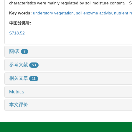
characteristics were mainly regulated by soil moisture content，
Key words:
understory vegetation,
soil enzyme activity,
nutrient r
中图分类号:
S718.52
图/表
7
参考文献
53
相关文章
11
Metrics
本文评价