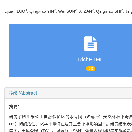
1
2
2
2
2
Lijuan LUO
, Qingxiao YIN
, Wei SUN
, Xi ZAN
, Qingmao SHI
, Ji
RichHTML
23
摘要/Abstract
摘要：
研究了四川米仓山自然保护区的水青冈（
Fagus
）天然林林下野
cm）的酶活性、化学计量特征及其主要环境影响因子。研究结果表明
度下，土壤全碳（TC）、碱解氮（SAN）含量表现为野扇花群落最