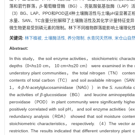
落和箭竹群落，
β
-葡萄糖苷酶（BG）、亮氨酸氨基肽酶（LAP
（3）BG、LAP、PPO和POD这4种土壤酶活性与土壤pH呈显
水量、SAN、TC含量分别解释了土壤酶活性及其化学计量特征变异的5
微生物更易受到磷元素的限制。林下不同植物群落能影响土壤理化性
关键词:
林下植被,
土壤酶活性,
养分限制,
水青冈天然林,
米仓山自
Abstract:
In this study， the soil enzyme activities， stoichiometric charact
depths（0<
h
≤10 cm， 10 cm<
h
≤20 cm） were examined in the 
understory plant communities， the total nitrogen（TN） content i
contents of total carbon（TC） and soil available nitrogen（SAN
1， 4-
β
-
N
-acetylglucosaminidase（NAG）） in the
S. ruscifolia
c
the activities of
β
-glucosidase（BG） and leucine aminopeptid
peroxidase （POD） in plant community were significantly highe
positively correlated with soil pH， and soil enzyme activities（e
redundancy analysis（RDA） showed that soil moisture content
stoichiometric characteristics， respectively. （4）The vector
restriction. The results indicated that different understory plant