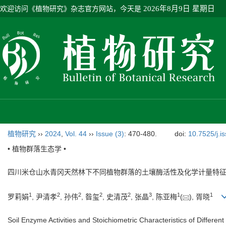
欢迎访问《植物研究》杂志官方网站，今天是
2026年8月9日 星期日
植物研究
››
2024
,
Vol. 44
››
Issue (3)
: 470-480.
doi:
10.7525/j.i
• 植物群落生态学 •
四川米仓山水青冈天然林下不同植物群落的土壤酶活性及化学计量特
1
2
2
2
2
3
1
1
罗莉娟
, 尹清孝
, 孙伟
, 昝玺
, 史清茂
, 张晶
, 陈亚梅
(
), 胥晓
Soil Enzyme Activities and Stoichiometric Characteristics of Differe