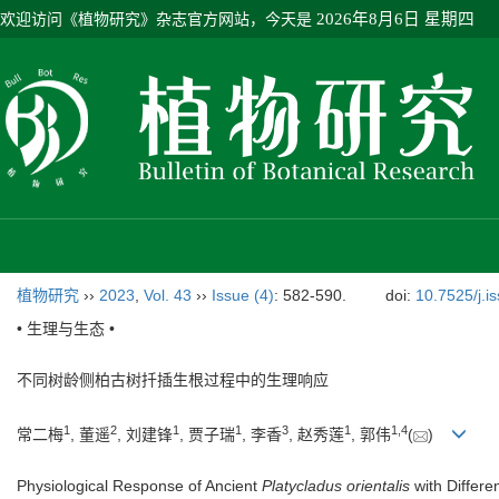
欢迎访问《植物研究》杂志官方网站，今天是
2026年8月6日 星期四
植物研究
››
2023
,
Vol. 43
››
Issue (4)
: 582-590.
doi:
10.7525/j.i
• 生理与生态 •
不同树龄侧柏古树扦插生根过程中的生理响应
1
2
1
1
3
1
1
,
4
常二梅
, 董遥
, 刘建锋
, 贾子瑞
, 李香
, 赵秀莲
, 郭伟
(
)
Physiological Response of Ancient
Platycladus orientalis
with Differe