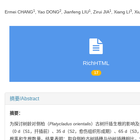
1
2
1
1
3
Ermei CHANG
, Yao DONG
, Jianfeng LIU
, Zirui JIA
, Xiang LI
, X
RichHTML
17
摘要/Abstract
摘要：
为探讨树龄对侧柏（
Platycladus orientalis
）古树扦插生根的影响及
（0 d（S1，扦插前）、35 d（S2，愈伤组织形成期）、65 
根率和生根数量。结果表明：取自侧柏古树插穗与幼树插穗相比，