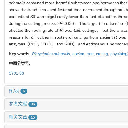
orientalis
contained more harmful substances and hormones that 
showed a trend increased first and then decreased throughout 
contents at S3 were significantly lower than that of another thr
during the cutting process（
P
<0.05）. The larger the ratio of
ω
（
affected the rooting rate of
P. orientalis
cuttings， but there was n
reasons for difficulties in rooting of cuttings from ancient
P. orien
enzymes（PPO， POD， and SOD） and endogenous hormones（IAA
Key words:
Platycladus orientalis
,
ancient tree,
cutting,
physiolo
中图分类号:
S791.38
图/表
6
参考文献
36
相关文章
15