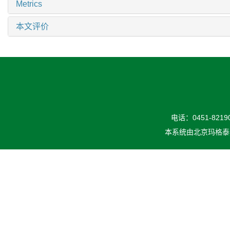
Metrics
本文评价
电话：0451-82190
本系统由
北京玛格泰