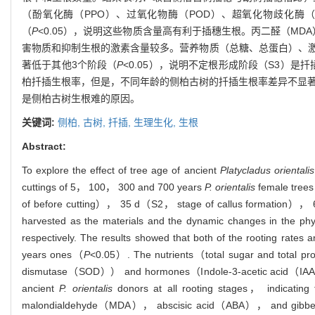
（酚氧化酶（PPO）、过氧化物酶（POD）、超氧化物歧化酶（
（
P
<0.05），说明这些物质含量高有利于插穗生根。丙二醛（MD
害物质和抑制生根的激素含量较多。营养物质（总糖、总蛋白）、激素
著低于其他3个阶段（
P
<0.05），说明不定根形成阶段（S3）是
柏扦插生根率，但是，不同年龄的侧柏古树的扦插生根率差异不显著。
是侧柏古树生根难的原因。
关键词:
侧柏,
古树,
扦插,
生理生化,
生根
Abstract:
To explore the effect of tree age of ancient
Platycladus orientalis
cuttings of 5， 100， 300 and 700 years
P. orientalis
female trees
of before cutting）， 35 d（S2， stage of callus formation）， 
harvested as the materials and the dynamic changes in the phy
respectively. The results showed that both of the rooting rates
years ones（
P
<0.05）. The nutrients（total sugar and total
dismutase（SOD）） and hormones（Indole-3-acetic acid（IAA）， ze
ancient
P. orientalis
donors at all rooting stages， indicating t
malondialdehyde（MDA）， abscisic acid（ABA）， and gibberellin（