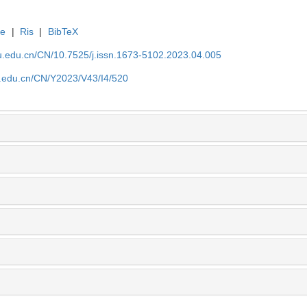
te
|
Ris
|
BibTeX
efu.edu.cn/CN/10.7525/j.issn.1673-5102.2023.04.005
fu.edu.cn/CN/Y2023/V43/I4/520