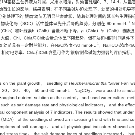
/4霍格兰营养液为对照，采用水培法，对幼苗处理0、7、14 d，从
’幼苗生长的影响。结果表明：在不同盐碱胁迫处理下，幼苗的相对电导率
分别处理下的‘银扇’幼苗无明显盐害症状，随着处理时间的延长各生理指
-1
化酶（SOD）活性整体呈先升后降的趋势，分别在 90 mmol·L
N
hla）和叶绿素b（Chlb）含量不断下降，
ρ
（Chla）/
ρ
（Chlb）随胁
大值，Chl、Chla与Chlb含量总体呈下降趋势，但在胁迫相同时间条件
-1
幼苗具有一定耐盐能力，在NaCl浓度<90 mmol·L
，NaHCO
浓度<60
3
电导率、Chla和Chlb含量可作为‘银扇’耐盐碱能力强弱的评价指标。
ress on the plant growth， seedling of
Heuchera
micrantha
‘Silver Fan’ 
-1
 20， 30， 40， 50 and 60 mmol·L
Na
CO
， were used to simulat
2
3
Hoagland nutrient solution as the control， and used water culture met
uch as salt damage rate and physiological indicators， and the effects 
al component analysis of 7 indicators. The results showed that under d
t（MDA） of the seedlings showed an increasing trend with time and con
ptoms of salt damage， and all physiological indicators showed an u
 and stress time， the salt damage index of seedlings increased， bu