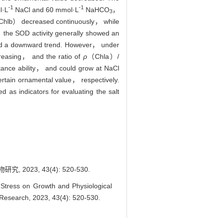
-1
-1
l·L
NaCl and 60 mmol·L
NaHCO
，
3
（Chlb） decreased continuously， while
the SOD activity generally showed an
ed a downward trend. However， under
reasing， and the ratio of
ρ
（Chla）/
istance ability， and could grow at NaCl
rtain ornamental value， respectively.
 as indicators for evaluating the salt
23, 43(4): 520-530.
Stress on Growth and Physiological
al Research, 2023, 43(4): 520-530.