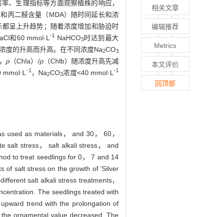
盐害率、生理指标等方面观察植株的响应，
相关文章
和丙二醛含量（MDA）随时间延长和浓
标都呈上升趋势；随着浓度增加和胁迫时
编辑推荐
-1
aCl和60 mmol·L
NaHCO
时达到最大
3
Metrics
迫浓度的升高而升高。在不同浓度Na
CO
2
3
下，
ρ
（Chla）/
ρ
（Chlb）随浓度升高先减
本文评价
-1
-1
 mmol·L
，Na
CO
浓度<40 mmol·L
2
3
回顶部
was used as materials， and 30， 60，
e salt stress， salt alkali stress， and
hod to treat seedlings for 0， 7 and 14
of salt stress on the growth of ‘Silver
ifferent salt alkali stress treatments，
centration. The seedlings treated with
pward trend with the prolongation of
t the ornamental value decreased. The