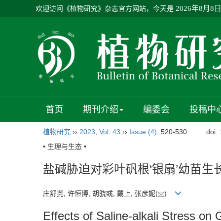
欢迎访问《植物研究》杂志官方网站，今天是
2026年8月8
首页
期刊介绍
编委会
投稿中
植物研究
››
2023
,
Vol. 43
››
Issue (4)
: 520-530.
doi:
• 生理与生态 •
盐碱胁迫对彩叶矾根‘银扇’幼苗生
庄舒尧, 许恒博, 胡骁彧, 戴上, 张彦妮(
)
Effects of Saline-alkali Stress on