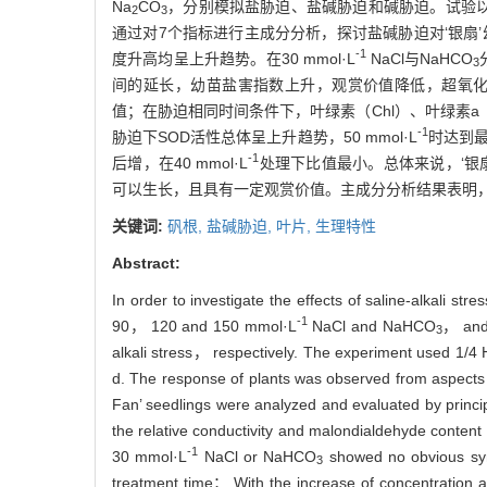
Na
CO
，分别模拟盐胁迫、盐碱胁迫和碱胁迫。试验以1
2
3
通过对7个指标进行主成分分析，探讨盐碱胁迫对‘银扇
-1
度升高均呈上升趋势。在30 mmol·L
NaCl与NaHCO
3
间的延长，幼苗盐害指数上升，观赏价值降低，超氧化物歧
值；在胁迫相同时间条件下，叶绿素（Chl）、叶绿素a（C
-1
胁迫下SOD活性总体呈上升趋势，50 mmol·L
时达到最
-1
后增，在40 mmol·L
处理下比值最小。总体来说，‘银扇’
可以生长，且具有一定观赏价值。主成分分析结果表明，相对
关键词:
矾根,
盐碱胁迫,
叶片,
生理特性
Abstract:
In order to investigate the effects of saline-alkali st
-1
90， 120 and 150 mmol·L
NaCl and NaHCO
， and
3
alkali stress， respectively. The experiment used 1/4 
d. The response of plants was observed from aspects s
Fan’ seedlings were analyzed and evaluated by princip
the relative conductivity and malondialdehyde conten
-1
30 mmol·L
NaCl or NaHCO
showed no obvious sym
3
treatment time； With the increase of concentration