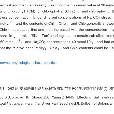
ed first and then decreased， reaching the maximum value at 90 mmo
tents of chlorophyll（Chl）， chlorophyll a（Chla）， and chlorophyll b
ress concentration. Under different concentrations of Na
CO
stress， 
2
3
-1
mol·L
， and the contents of Chl， Chla， and Chlb generally show
hlb） decreased first and then increased with the concentration inc
ent. In general， ‘Silver Fan’ seedlings had a certain salt alkali res
-1
-1
<60 mmol·L
， and Na
CO
concentration< 40 mmol·L
， and had ce
2
3
hat the relative conductivity， Chla， and Chlb contents could be used
leaves,
physiological characteristics
上, 张彦妮. 盐碱胁迫对彩叶矾根‘银扇’幼苗生长和生理特性的影响[J]. 植物研究, 20
XU, Xiaoyu HU, Shang DAI, Yanni ZHANG. Effects of Saline-alkali 
 Leaf
Heuchera micrantha
‘Silver Fan’ Seedlings[J]. Bulletin of Botanic