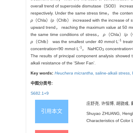
overall trend of superoxide dismutase（SOD） increas
respectively. Under the same stress time， the con
ρ
（Chla）/
ρ
（Chlb） increased with the increase of st
upward trend， reaching the maximum value at 50 m
the same time conditions of stress，
ρ
（Chla）/
ρ
（C
-1
ρ
（Chlb） was the smallest under 40 mmol·L
treatm
-1
concentration<90 mmol·L
， NaHCO
concentration
3
The results of principal component analysis showed t
alkali resistance of the ‘Silver Fan’.
Key words:
Heuchera micrantha
,
saline-alkali stress,
中图分类号:
S682.1+9
庄舒尧, 许恒博, 胡骁彧, 戴
引用本文
Shuyao ZHUANG, Hengbo 
Characteristics of Color