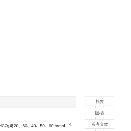
摘要
图/表
参考文献
-1
HCO
与20、30、40、50、60 mmol·L
3