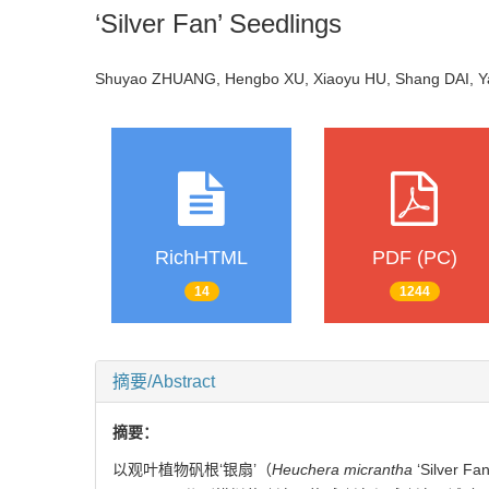
‘Silver Fan’ Seedlings
Shuyao ZHUANG, Hengbo XU, Xiaoyu HU, Shang DAI, 
RichHTML
PDF (PC)
14
1244
摘要/Abstract
摘要：
以观叶植物矾根‘银扇’（
Heuchera micrantha
‘Silver